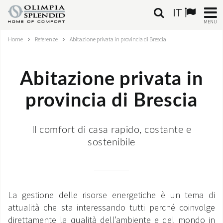
IT
MENU
Home
Referenze
Abitazione privata in provincia di Brescia
ITALIANO
HOME
Abitazione privata in
CLIMATIZZAZIONE
provincia di Brescia
RISCALDAMENTO
Il comfort di casa rapido, costante e
TRATTAMENTO ARIA
sostenibile
SISTEMI INTEGRATI
NEGOZI
La gestione delle risorse energetiche è un tema di
attualità che sta interessando tutti perché coinvolge
CONTATTI
direttamente la qualità dell’ambiente e del mondo in