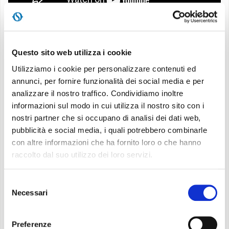
Il sistema è composto da una unità in pompa di calore
Questo sito web utilizza i cookie
Sherpa Aquadue Tower
Olimpia Splendid
Utilizziamo i cookie per personalizzare contenuti ed
comprensiva di bollitore di 150 litri che fornisce
annunci, per fornire funzionalità dei social media e per
contemporaneamente il
riscaldamento, il
analizzare il nostro traffico. Condividiamo inoltre
raffrescamento e la produzione di acqua calda
informazioni sul modo in cui utilizza il nostro sito con i
sanitaria ad alta temperatura
, indipendentemente
nostri partner che si occupano di analisi dei dati web,
dalle condizioni climatiche esterne e senza interruzioni
pubblicità e social media, i quali potrebbero combinarle
nell’erogazione del comfort domestico. Lo stoccaggio di
con altre informazioni che ha fornito loro o che hanno
acqua calda sanitaria ad alta temperatura (fino a 75°C)
raccolto dal suo utilizzo dei loro servizi.
consente di ridurre il volume del bollitore fino al 30% e
di evitare i cicli antilegionella altamente energivori, in
Selezione
quanto normalmente effettuati mediante l’impiego di
Necessari
del
resistenze elettriche. Attraverso l’interfaccia touch
consenso
screen dell’unità, flessibile e facile da configurare,
Preferenze
l’utente è in grado di personalizzare le proprie esigenze