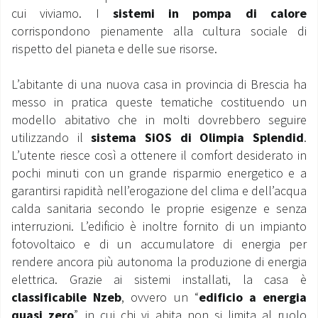
cui viviamo. I
sistemi in pompa di calore
MONDO OS
corrispondono pienamente alla cultura sociale di
rispetto del pianeta e delle sue risorse.
INCENTIVI E DETRAZIONI
L’abitante di una nuova casa in provincia di Brescia ha
ASSISTENZA E GARANZIE
messo in pratica queste tematiche costituendo un
modello abitativo che in molti dovrebbero seguire
CENTRI ASSISTENZA E RICAMBI
utilizzando il
sistema SiOS di Olimpia Splendid
.
L’utente riesce così a ottenere il comfort desiderato in
AREA DOWNLOAD
pochi minuti con un grande risparmio energetico e a
garantirsi rapidità nell’erogazione del clima e dell’acqua
calda sanitaria secondo le proprie esigenze e senza
interruzioni. L’edificio è inoltre fornito di un impianto
fotovoltaico e di un accumulatore di energia per
rendere ancora più autonoma la produzione di energia
elettrica. Grazie ai sistemi installati, la casa è
classificabile Nzeb
, ovvero un “
edificio a energia
quasi zero
”, in cui chi vi abita non si limita al ruolo