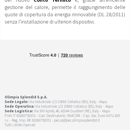
gestione del calore, permette il raggiungimento delle
quote di copertura da energia rinnovabile (DL 28/2011)
senza l’installazione di ulteriori dispositivi.
Olimpia Splendid S.p.A.
Sede Legale:
Via Industriale 1/3 25060 Cellatica (BS), Italy -
Maps
Sede Operativa:
Via Industriale 1/3 25060 Cellatica (BS), Italy -
Maps
Sede Logistica:
Via XXV Aprile, 46, 42044 Gualtieri (RE), Italy -
Maps
P.IVA IT 00260750351 - Cod. Destinatario: SN4CSRI - Cap. Soc. Euro 4.071.429
i.v. - Reg. Imp. RE 00260750351 - pec.os@pec.olimpiasplendid.it
Tutti i diritti riservati