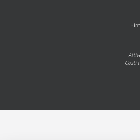
- in
Attiv
Costi 