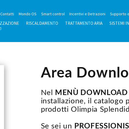
Contatti
Mondo OS
Smart control
Incentivi e Detrazioni
Supporto e
IZZAZIONE
RISCALDAMENTO
TRATTAMENTO ARIA
SISTEMI I
Area Downl
Nel
MENÙ DOWNLOAD
installazione, il catalogo
prodotti Olimpia Splendid
Se sei un
PROFESSIONI