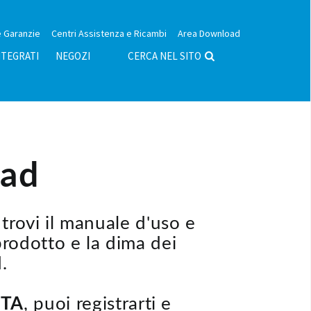
 Garanzie
Centri Assistenza e Ricambi
Area Download
NTEGRATI
NEGOZI
CERCA NEL SITO
oad
trovi il manuale d'uso e
 prodotto e la dima dei
.
STA
, puoi registrarti e