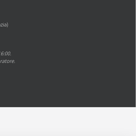
nzia)
16:00.
ratore.