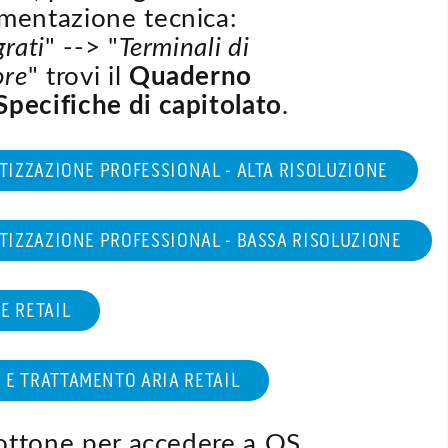
mentazione tecnica:
grati
" --> "
Terminali di
ore
" trovi il
Quaderno
Specifiche di capitolato
.
ATIZZAZIONE PROFESSIONAL - ALTA RISOLUZIONE
ATIZZAZIONE PROFESSIONAL - BASSA RISOLUZIONE
E RETAIL
 E TRATTAMENTO ARIA RETAIL
bottone per accedere a OS