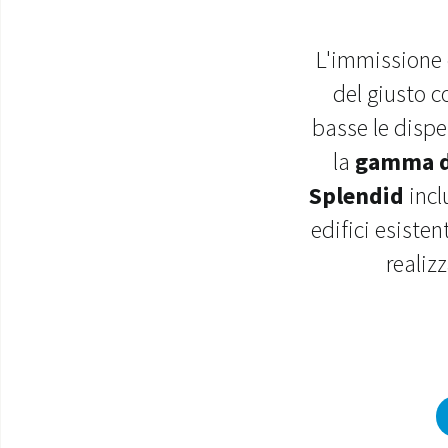
L'immissione c
del giusto c
basse le dispe
la
gamma di
Splendid
incl
edifici esisten
realiz