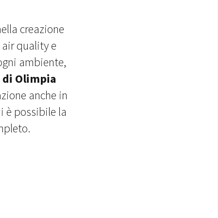
nella creazione
air quality e
 ogni ambiente,
 di Olimpia
llazione anche in
i è possibile la
mpleto.