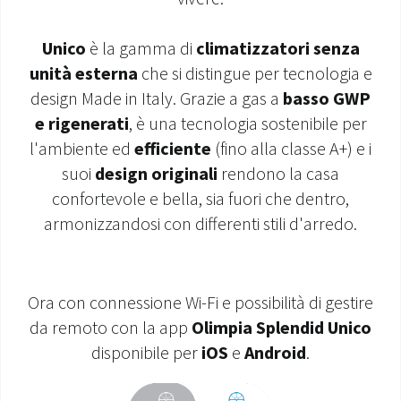
MONDO OS
Unico
è la gamma di
climatizzatori senza
unità esterna
che si distingue per tecnologia e
INCENTIVI E DETRAZIONI
design Made in Italy. Grazie a gas a
basso GWP
ASSISTENZA E GARANZIE
e rigenerati
, è una tecnologia sostenibile per
l'ambiente ed
efficiente
(fino alla classe A+) e i
CENTRI ASSISTENZA E RICAMBI
suoi
design originali
rendono la casa
confortevole e bella, sia fuori che dentro,
AREA DOWNLOAD
armonizzandosi con differenti stili d'arredo.
Ora con connessione Wi-Fi e possibilità di gestire
da remoto con la app
Olimpia Splendid Unico
disponibile per
iOS
e
Android
.