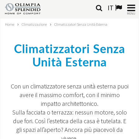
IT
MENU
Home
Climatizzazione
Climatizzatori Senza Unità Esterna
ITALIANO
HOME
Climatizzatori Senza
CLIMATIZZAZIONE
Unità Esterna
RISCALDAMENTO
Con un climatizzatore senza unità esterna puoi
TRATTAMENTO ARIA
avere il massimo comfort, con il minimo
impatto architettonico.
SISTEMI INTEGRATI
Sulla facciata o terrazza: nessun motore, solo
NEGOZI
due fori. Così l’estetica della casa è tutelata. E
gli spazi all’aperto? Ancora più piacevoli da
CONTATTI
vivere.