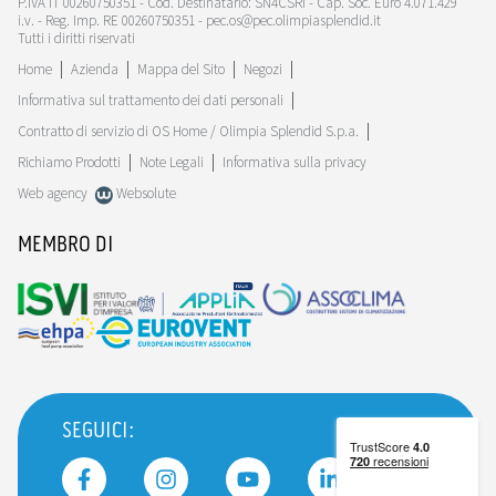
P.IVA IT 00260750351 - Cod. Destinatario: SN4CSRI - Cap. Soc. Euro 4.071.429
i.v. - Reg. Imp. RE 00260750351 - pec.os@pec.olimpiasplendid.it
Tutti i diritti riservati
Home
Azienda
Mappa del Sito
Negozi
Informativa sul trattamento dei dati personali
Contratto di servizio di OS Home / Olimpia Splendid S.p.a.
Richiamo Prodotti
Note Legali
Informativa sulla privacy
Web agency
Websolute
MEMBRO DI
SEGUICI: