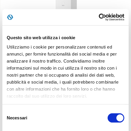
Questo sito web utilizza i cookie
Unico Vertical EVANX
Utilizziamo i cookie per personalizzare contenuti ed
annunci, per fornire funzionalità dei social media e per
Il climatizzatore a pompa di calore senza unità
analizzare il nostro traffico. Condividiamo inoltre
esterna con resistenza elettrica che si sviluppa
informazioni sul modo in cui utilizza il nostro sito con i
nostri partner che si occupano di analisi dei dati web,
in verticale
pubblicità e social media, i quali potrebbero combinarle
con altre informazioni che ha fornito loro o che hanno
raccolto dal suo utilizzo dei loro servizi.
Scopri di più
Selezione
Necessari
del
consenso