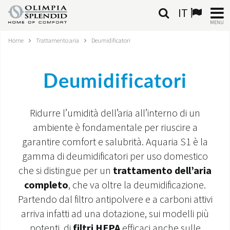
IT
MENU
Home
Trattamento aria
Deumidificatori
ITALIANO
HOME
Deumidificatori
CLIMATIZZAZIONE
Ridurre l’umidità dell’aria all’interno di un
RISCALDAMENTO
ambiente è fondamentale per riuscire a
garantire comfort e salubrità. Aquaria S1 è la
TRATTAMENTO ARIA
gamma di deumidificatori per uso domestico
che si distingue per un
trattamento dell’aria
SISTEMI INTEGRATI
completo
, che va oltre la deumidificazione.
NEGOZI
Partendo dal filtro antipolvere e a carboni attivi
arriva infatti ad una dotazione, sui modelli più
CONTATTI
potenti, di
filtri HEPA
efficaci anche sulle