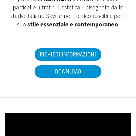
particelle ultrafini. L’estetica – disegnata dallo
MONDO OS
studio italiano Skyrunner – è riconoscibile per il
suo
stile essenziale e contemporaneo
.
INCENTIVI E DETRAZIONI
ASSISTENZA E GARANZIE
RICHIEDI INFORMAZIONI
CENTRI ASSISTENZA E RICAMBI
DOWNLOAD
AREA DOWNLOAD