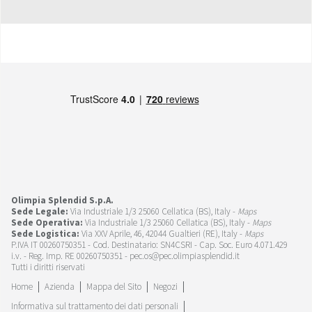
Olimpia Splendid S.p.A.
Sede Legale:
Via Industriale 1/3 25060 Cellatica (BS), Italy -
Maps
Sede Operativa:
Via Industriale 1/3 25060 Cellatica (BS), Italy -
Maps
Sede Logistica:
Via XXV Aprile, 46, 42044 Gualtieri (RE), Italy -
Maps
P.IVA IT 00260750351 - Cod. Destinatario: SN4CSRI - Cap. Soc. Euro 4.071.429
i.v. - Reg. Imp. RE 00260750351 - pec.os@pec.olimpiasplendid.it
Tutti i diritti riservati
Home
Azienda
Mappa del Sito
Negozi
Informativa sul trattamento dei dati personali