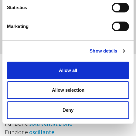
Statistics
Marketing
Show details
Allow all
Specifiche
Allow selection
Resistenza ad aghi
Potenza termica selezionabile:
1000 - 2000 W
Deny
Protezione
IP21
dal gocciolamento verticale
Funzione
sola
ventilazione
Funzione
oscillante