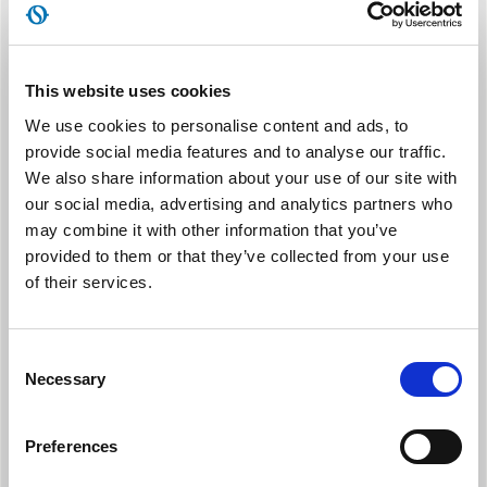
This website uses cookies
We use cookies to personalise content and ads, to
SECURE SYSTEM
provide social media features and to analyse our traffic.
Protezione IP21 contro il gocciolamento verticale e
We also share information about your use of our site with
spegnimento automatico in caso di ribaltamento.
our social media, advertising and analytics partners who
may combine it with other information that you’ve
provided to them or that they’ve collected from your use
of their services.
Consent
Necessary
Selection
3 MODALITA D’USO
Sola ventilazione e due livelli di potenza, per un comfort
Preferences
personalizzato