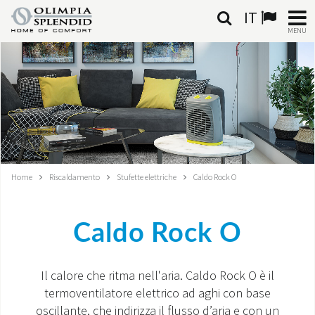
IT
MENU
ITALIANO
HOME
CLIMATIZZAZIONE
RISCALDAMENTO
Home
Riscaldamento
Stufette elettriche
Caldo Rock O
TRATTAMENTO ARIA
Caldo Rock O
SISTEMI INTEGRATI
NEGOZI
Il calore che ritma nell'aria. Caldo Rock O è il
termoventilatore elettrico ad aghi con base
CONTATTI
oscillante, che indirizza il flusso d’aria e con un