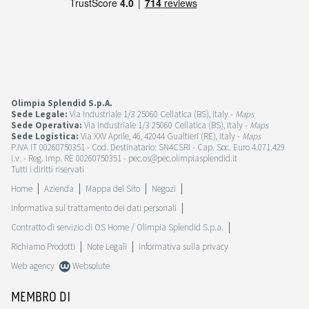
Olimpia Splendid S.p.A.
Sede Legale:
Via Industriale 1/3 25060 Cellatica (BS), Italy -
Maps
Sede Operativa:
Via Industriale 1/3 25060 Cellatica (BS), Italy -
Maps
Sede Logistica:
Via XXV Aprile, 46, 42044 Gualtieri (RE), Italy -
Maps
P.IVA IT 00260750351 - Cod. Destinatario: SN4CSRI - Cap. Soc. Euro 4.071.429
i.v. - Reg. Imp. RE 00260750351 - pec.os@pec.olimpiasplendid.it
Tutti i diritti riservati
Home
Azienda
Mappa del Sito
Negozi
Informativa sul trattamento dei dati personali
Contratto di servizio di OS Home / Olimpia Splendid S.p.a.
Richiamo Prodotti
Note Legali
Informativa sulla privacy
Web agency
Websolute
MEMBRO DI