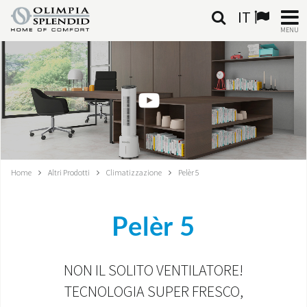
IT
MENU
ITALIANO
HOME
CLIMATIZZAZIONE
RISCALDAMENTO
Home
Altri Prodotti
Climatizzazione
Pelèr 5
TRATTAMENTO ARIA
Pelèr 5
SISTEMI INTEGRATI
NEGOZI
NON IL SOLITO VENTILATORE!
TECNOLOGIA SUPER FRESCO,
CONTATTI