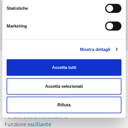
Statistiche
Marketing
Mostra dettagli
Accetta tutti
Specifiche
Accetta selezionati
Resistenza ad aghi
Potenza termica selezionabile:
1000 - 2000 W
Rifiuta
Protezione
IP21
dal gocciolamento verticale
Funzione
sola
ventilazione
Funzione
oscillante