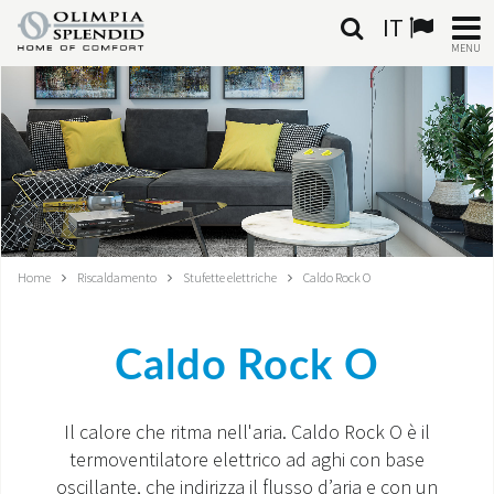
IT
MENU
ITALIANO
HOME
CLIMATIZZAZIONE
RISCALDAMENTO
Home
Riscaldamento
Stufette elettriche
Caldo Rock O
TRATTAMENTO ARIA
Caldo Rock O
SISTEMI INTEGRATI
NEGOZI
Il calore che ritma nell'aria. Caldo Rock O è il
termoventilatore elettrico ad aghi con base
CONTATTI
oscillante, che indirizza il flusso d’aria e con un