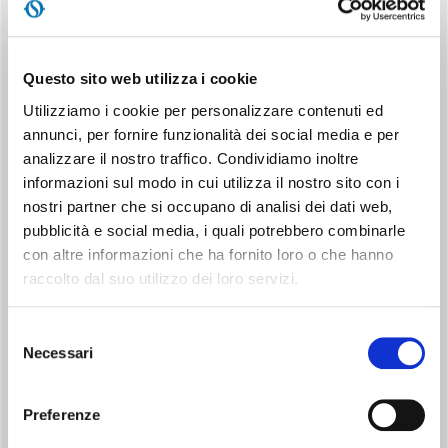
Questo sito web utilizza i cookie
Utilizziamo i cookie per personalizzare contenuti ed
SECURE SYSTEM
annunci, per fornire funzionalità dei social media e per
Protezione IP21 contro il gocciolamento verticale e
analizzare il nostro traffico. Condividiamo inoltre
spegnimento automatico in caso di ribaltamento.
informazioni sul modo in cui utilizza il nostro sito con i
nostri partner che si occupano di analisi dei dati web,
pubblicità e social media, i quali potrebbero combinarle
con altre informazioni che ha fornito loro o che hanno
raccolto dal suo utilizzo dei loro servizi.
Selezione
Necessari
del
3 MODALITA D’USO
consenso
Sola ventilazione e due livelli di potenza, per un comfort
personalizzato
Preferenze