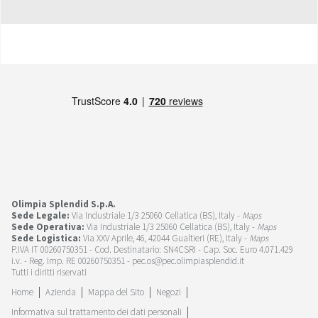
Olimpia Splendid S.p.A.
Sede Legale:
Via Industriale 1/3 25060 Cellatica (BS), Italy -
Maps
Sede Operativa:
Via Industriale 1/3 25060 Cellatica (BS), Italy -
Maps
Sede Logistica:
Via XXV Aprile, 46, 42044 Gualtieri (RE), Italy -
Maps
P.IVA IT 00260750351 - Cod. Destinatario: SN4CSRI - Cap. Soc. Euro 4.071.429
i.v. - Reg. Imp. RE 00260750351 - pec.os@pec.olimpiasplendid.it
Tutti i diritti riservati
Home
Azienda
Mappa del Sito
Negozi
Informativa sul trattamento dei dati personali