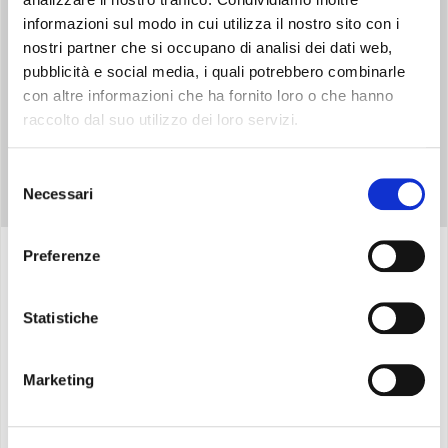
informazioni sul modo in cui utilizza il nostro sito con i
nostri partner che si occupano di analisi dei dati web,
pubblicità e social media, i quali potrebbero combinarle
con altre informazioni che ha fornito loro o che hanno
DATI EUROVENT
raccolto dal suo utilizzo dei loro servizi.
Selezione
Necessari
del
consenso
Preferenze
Specifiche
Statistiche
Compatto
: Spessore di soli 12,9 cm
Marketing
Gamma composta da
5 modelli di potenza
Motore DC brushless