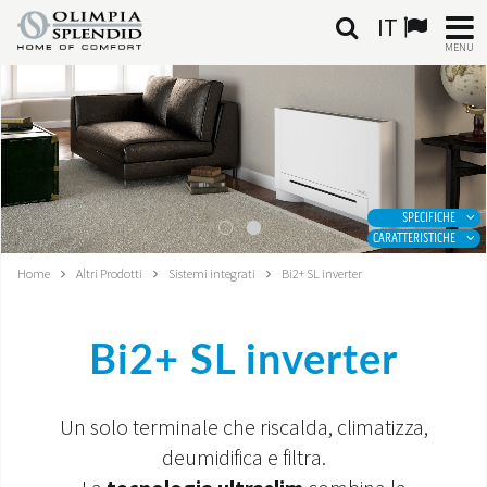
IT
MENU
ITALIANO
HOME
CLIMATIZZAZIONE
SPECIFICHE
CARATTERISTICHE
RISCALDAMENTO
Home
Altri Prodotti
Sistemi integrati
Bi2+ SL inverter
TRATTAMENTO ARIA
Bi2+ SL inverter
SISTEMI INTEGRATI
NEGOZI
Un solo terminale che riscalda, climatizza,
deumidifica e filtra.
CONTATTI