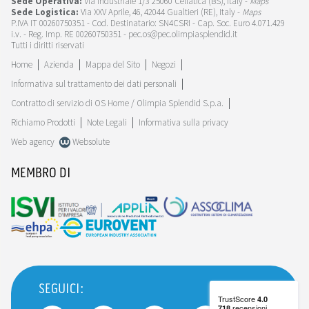
Sede Operativa:
Via Industriale 1/3 25060 Cellatica (BS), Italy -
Maps
Sede Logistica:
Via XXV Aprile, 46, 42044 Gualtieri (RE), Italy -
Maps
P.IVA IT 00260750351 - Cod. Destinatario: SN4CSRI - Cap. Soc. Euro 4.071.429
i.v. - Reg. Imp. RE 00260750351 - pec.os@pec.olimpiasplendid.it
Tutti i diritti riservati
Home
Azienda
Mappa del Sito
Negozi
Informativa sul trattamento dei dati personali
Contratto di servizio di OS Home / Olimpia Splendid S.p.a.
Richiamo Prodotti
Note Legali
Informativa sulla privacy
Web agency
Websolute
MEMBRO DI
SEGUICI: