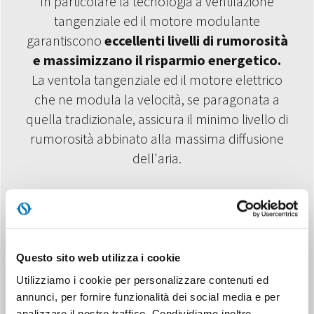
In particolare la tecnologia a ventilazione
tangenziale ed il motore modulante
garantiscono
eccellenti livelli di rumorosità
e massimizzano il risparmio energetico.
La ventola tangenziale ed il motore elettrico
che ne modula la velocità, se paragonata a
quella tradizionale, assicura il minimo livello di
rumorosità abbinato alla massima diffusione
dell'aria.
La ventola a bordo macchina è governata da
un
motore inverter DC
, che garantisce
consumi ridotti fino al 60% rispetto ai motori a
corrente alternata.
Questo sito web utilizza i cookie
Utilizziamo i cookie per personalizzare contenuti ed
annunci, per fornire funzionalità dei social media e per
analizzare il nostro traffico. Condividiamo inoltre