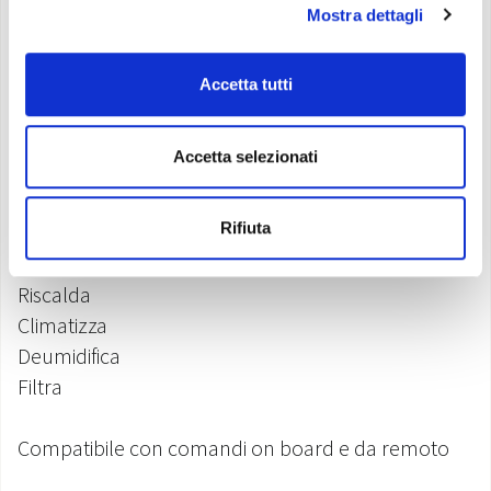
Installazione
: pavimento / parete / soffitto*
Mostra dettagli
Disponibile nei colori
: Bianco
Accetta tutti
*Necessari: kit bacinella frontale e kit piedini distanziali
Accetta selezionati
Caratteristiche
Rifiuta
Riscalda
Climatizza
Deumidifica
Filtra
Compatibile con comandi on board e da remoto