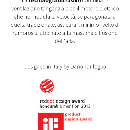
La
tecnologia ultraslim
combina la
ventilazione tangenziale ed il motore elettrico
MONDO OS
che ne modula la velocità; se paragonata a
quella tradizionale, assicura il minimo livello di
INCENTIVI E DETRAZIONI
rumorosità abbinato alla massima diffusione
ASSISTENZA E GARANZIE
dell'aria.
CENTRI ASSISTENZA E RICAMBI
Designed in Italy by Dario Tanfoglio
AREA DOWNLOAD