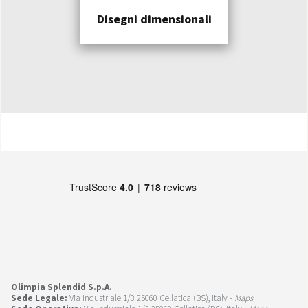
Disegni dimensionali
Olimpia Splendid S.p.A.
Sede Legale:
Via Industriale 1/3 25060 Cellatica (BS), Italy -
Maps