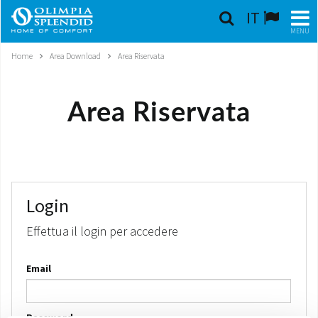
IT
MENU
Home
Area Download
Area Riservata
ITALIANO
HOME
Area Riservata
CLIMATIZZAZIONE
RISCALDAMENTO
TRATTAMENTO ARIA
Login
Effettua il login per accedere
SISTEMI INTEGRATI
Email
NEGOZI
CONTATTI
Password