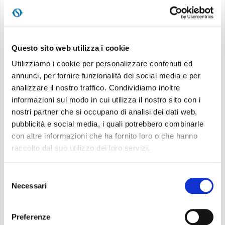
MONDO OS
INCENTIVI E DETRAZIONI
ACCEDI
Questo sito web utilizza i cookie
Utilizziamo i cookie per personalizzare contenuti ed
ASSISTENZA E GARANZIE
Ricordami
annunci, per fornire funzionalità dei social media e per
Recuperare la password
analizzare il nostro traffico. Condividiamo inoltre
CENTRI ASSISTENZA E RICAMBI
informazioni sul modo in cui utilizza il nostro sito con i
nostri partner che si occupano di analisi dei dati web,
AREA DOWNLOAD
pubblicità e social media, i quali potrebbero combinarle
Non sei ancora registrato?
con altre informazioni che ha fornito loro o che hanno
Registrati adesso
raccolto dal suo utilizzo dei loro servizi.
Email
Selezione
Necessari
del
consenso
REGISTRATI
Preferenze