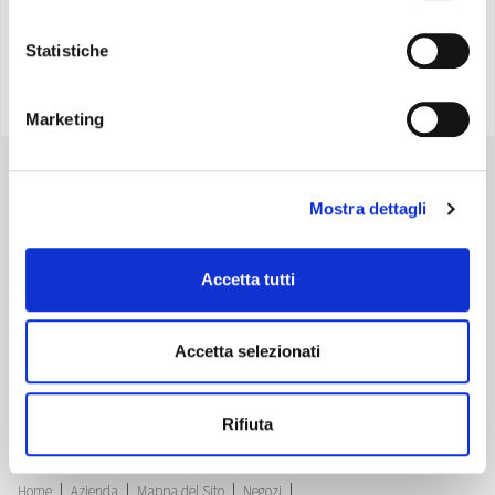
Statistiche
Marketing
Mostra dettagli
Accetta tutti
Accetta selezionati
Olimpia Splendid S.p.A.
Sede Legale:
Via Industriale 1/3 25060 Cellatica (BS), Italy -
Maps
Sede Operativa:
Via Industriale 1/3 25060 Cellatica (BS), Italy -
Maps
Sede Logistica:
Via XXV Aprile, 46, 42044 Gualtieri (RE), Italy -
Maps
Rifiuta
P.IVA IT 00260750351 - Cod. Destinatario: SN4CSRI - Cap. Soc. Euro 4.071.429
i.v. - Reg. Imp. RE 00260750351 - pec.os@pec.olimpiasplendid.it
Tutti i diritti riservati
Home
Azienda
Mappa del Sito
Negozi