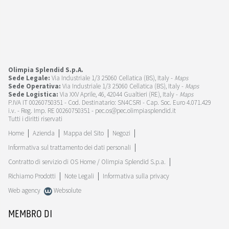
Olimpia Splendid S.p.A.
Sede Legale:
Via Industriale 1/3 25060 Cellatica (BS), Italy -
Maps
Sede Operativa:
Via Industriale 1/3 25060 Cellatica (BS), Italy -
Maps
Sede Logistica:
Via XXV Aprile, 46, 42044 Gualtieri (RE), Italy -
Maps
P.IVA IT 00260750351 - Cod. Destinatario: SN4CSRI - Cap. Soc. Euro 4.071.429
i.v. - Reg. Imp. RE 00260750351 - pec.os@pec.olimpiasplendid.it
Tutti i diritti riservati
Home
Azienda
Mappa del Sito
Negozi
Informativa sul trattamento dei dati personali
Contratto di servizio di OS Home / Olimpia Splendid S.p.a.
Richiamo Prodotti
Note Legali
Informativa sulla privacy
Web agency
Websolute
MEMBRO DI