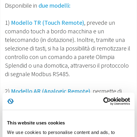
Disponibile in
due modelli:
1)
Modello TR (Touch Remote)
, prevede un
comando touch a bordo macchina e un
telecomando (in dotazione). Inoltre, tramite una
selezione di tasti, si ha la possibilità di remotizzare il
controllo con un comando a parete Olimpia
Splendid o una domotica, attraverso il protoccolo
di segnale Modbus RS485.
2)
Modello AR (Analogic Remote)
, permette di
configurare la remotizzazione universale per tutti i
comandi a parete ed i sistemi di domotica,
attravreso il protocollo di segnala analogico 0-10 V
This website uses cookies
o digitale a 4 Vel.
We use cookies to personalise content and ads, to