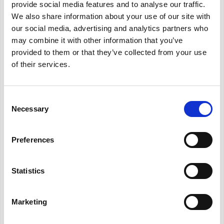
provide social media features and to analyse our traffic.
CARATTERISTICHE
We also share information about your use of our site with
our social media, advertising and analytics partners who
Disponibile in tre taglie:
400 - 600 - 800
may combine it with other information that you’ve
Display touch
retroilluminato
e
telecomando
in
provided to them or that they’ve collected from your use
dotazione
of their services.
Motore brushless DC
Inverter
Dotato di
ampio flap motorizzato
Consent
Estetica total flat con
sistema di aspirazione
Necessary
Selection
dell’aria tangenziale
Termostato ambiente regolabile
Preferences
Selezione modalità funzionamento (
freddo, caldo,
sola ventilazione, automatico, deumidificazione
)
Statistics
Selezione programma di ventilazione (min, med,
max)
Marketing
Timer
Installazione:
consolle o high-wall