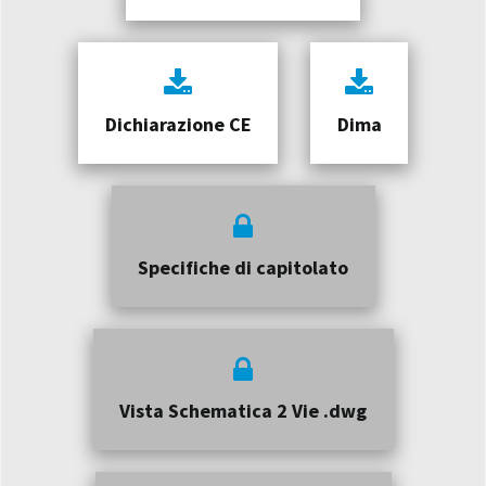
Dichiarazione CE
Dima
Specifiche di capitolato
Vista Schematica 2 Vie .dwg