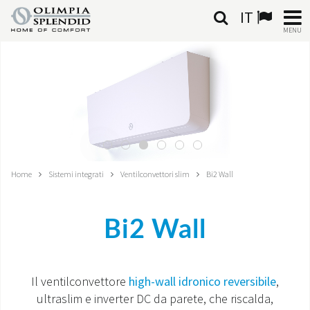
IT
MENU
ITALIANO
HOME
CLIMATIZZAZIONE
RISCALDAMENTO
Home
Sistemi integrati
Ventilconvettori slim
Bi2 Wall
TRATTAMENTO ARIA
Bi2 Wall
SISTEMI INTEGRATI
NEGOZI
Il ventilconvettore
high-wall idronico reversibile
,
ultraslim e inverter DC da parete, che riscalda,
CONTATTI