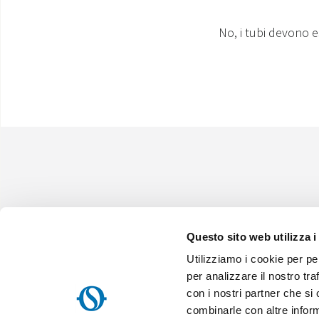
No, i tubi devono e
Questo sito web utilizza i
Utilizziamo i cookie per pe
Olimpia Splendid S.p.A.
Sede Legale:
Via Industriale 1/3 25060 Cellatica (BS), Italy -
Map
per analizzare il nostro tra
Sede Operativa:
Via Industriale 1/3 25060 Cellatica (BS), Italy -
con i nostri partner che si
Sede Logistica:
Via XXV Aprile, 46, 42044 Gualtieri (RE), Italy -
M
P.IVA IT 00260750351 - Cod. Destinatario: SN4CSRI - Cap. Soc. Euro 
combinarle con altre inform
00260750351 - pec.os@pec.olimpiasplendid.it