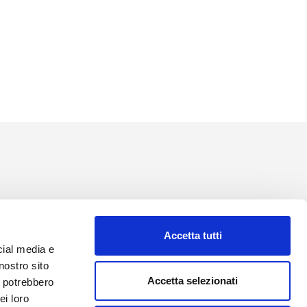
Accetta tutti
cial media e
nostro sito
Accetta selezionati
i potrebbero
ei loro