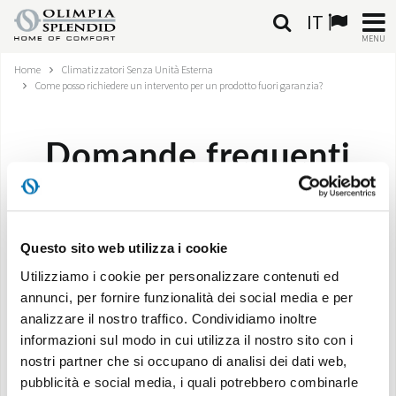
IT
MENU
Home
Climatizzatori Senza Unità Esterna
ITALIANO
Come posso richiedere un intervento per un prodotto fuori garanzia?
HOME
Domande frequenti
CLIMATIZZAZIONE
RISCALDAMENTO
Come posso richiedere un intervento per un
prodotto fuori garanzia?
Questo sito web utilizza i cookie
TRATTAMENTO ARIA
Utilizziamo i cookie per personalizzare contenuti ed
SISTEMI INTEGRATI
annunci, per fornire funzionalità dei social media e per
analizzare il nostro traffico. Condividiamo inoltre
Clicca qui
e cerca il centro di assistenza tecnica più
NEGOZI
informazioni sul modo in cui utilizza il nostro sito con i
vicino a te.
nostri partner che si occupano di analisi dei dati web,
CONTATTI
pubblicità e social media, i quali potrebbero combinarle