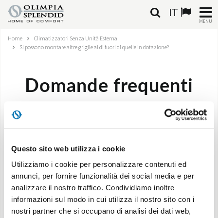
IT
MENU
Home
Climatizzatori Senza Unità Esterna
ITALIANO
Si possono montare altre griglie al di fuori di quelle in dotazione?
HOME
Domande frequenti
CLIMATIZZAZIONE
RISCALDAMENTO
Si possono montare altre griglie al di fuori di
quelle in dotazione?
TRATTAMENTO ARIA
Questo sito web utilizza i cookie
SISTEMI INTEGRATI
Utilizziamo i cookie per personalizzare contenuti ed
annunci, per fornire funzionalità dei social media e per
Si possono installare griglie differenti da quelle date in
NEGOZI
analizzare il nostro traffico. Condividiamo inoltre
dotazione purché si rispettino le caratteristiche
informazioni sul modo in cui utilizza il nostro sito con i
tecniche (area libera di passaggio aria e inclinazione
CONTATTI
nostri partner che si occupano di analisi dei dati web,
alette).