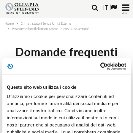
IT
MENU
Home
Climatizzatori Senza Unità Esterna
ITALIANO
Posso installare il climatizzatore unico su una vetrata?
HOME
Domande frequenti
CLIMATIZZAZIONE
RISCALDAMENTO
Posso installare il climatizzatore unico su una
vetrata?
TRATTAMENTO ARIA
Questo sito web utilizza i cookie
Utilizziamo i cookie per personalizzare contenuti ed
SISTEMI INTEGRATI
annunci, per fornire funzionalità dei social media e per
L’installazione del modello Unico su una vetrata è
analizzare il nostro traffico. Condividiamo inoltre
NEGOZI
possibile solo in alcuni casi da valutare di volta in volta
informazioni sul modo in cui utilizza il nostro sito con i
consultando prima il vostro installatore di fiducia.
nostri partner che si occupano di analisi dei dati web,
CONTATTI
pubblicità e social media, i quali potrebbero combinarle