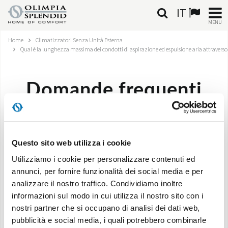
IT
MENU
Home
Climatizzatori Senza Unità Esterna
ITALIANO
Qual è la lunghezza massima dei condotti di aspirazione ed espulsione aria attraverso 
HOME
Domande frequenti
CLIMATIZZAZIONE
RISCALDAMENTO
Qual è la lunghezza massima dei condotti di
aspirazione ed espulsione aria attraverso la
Questo sito web utilizza i cookie
TRATTAMENTO ARIA
parete?
Utilizziamo i cookie per personalizzare contenuti ed
SISTEMI INTEGRATI
annunci, per fornire funzionalità dei social media e per
analizzare il nostro traffico. Condividiamo inoltre
NEGOZI
informazioni sul modo in cui utilizza il nostro sito con i
La lunghezza massima è un metro lineare senza curve.
nostri partner che si occupano di analisi dei dati web,
CONTATTI
pubblicità e social media, i quali potrebbero combinarle