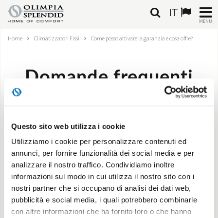
IT
MENU
Home
Climatizzatori Fissi
Come posso attivare la garanzia e cosa offre?
ITALIANO
HOME
Domande frequenti
CLIMATIZZAZIONE
Come posso attivare la garanzia e cosa offre?
RISCALDAMENTO
Questo sito web utilizza i cookie
TRATTAMENTO ARIA
Utilizziamo i cookie per personalizzare contenuti ed
annunci, per fornire funzionalità dei social media e per
Clicca qui
per scoprire tutti i servizi della nostra
SISTEMI INTEGRATI
analizzare il nostro traffico. Condividiamo inoltre
garanzia ELITE
informazioni sul modo in cui utilizza il nostro sito con i
NEGOZI
nostri partner che si occupano di analisi dei dati web,
pubblicità e social media, i quali potrebbero combinarle
CONTATTI
con altre informazioni che ha fornito loro o che hanno