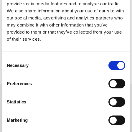
provide social media features and to analyse our traffic.
retro
MONDO OS
We also share information about your use of our site with
Dolceclima Silent: filtro aria antipolvere sul retro
our social media, advertising and analytics partners who
Dolceclima Air Pro:
INCENTIVI E DETRAZIONI
may combine it with other information that you’ve
Filtro aria antipolvere;
provided to them or that they’ve collected from your use
of their services.
ASSISTENZA E GARANZIE
Filtro ai carboni attivi che elimina gli odori;
Filtro hepa che trattiene il particolato;
CENTRI ASSISTENZA E RICAMBI
Consent
Filtro foto catalitico che purifica l’aria.
Necessary
Selection
AREA DOWNLOAD
Preferences
Statistics
Marketing