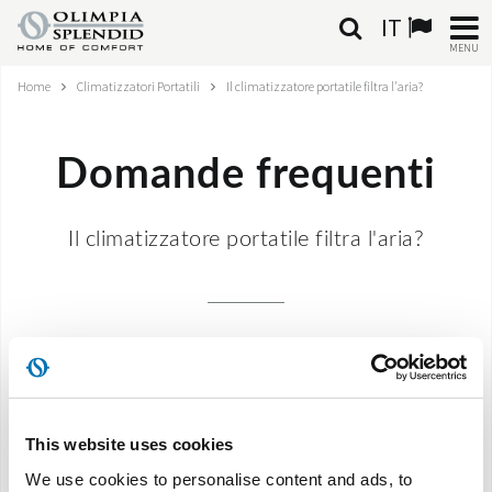
IT
MENU
Home
Climatizzatori Portatili
Il climatizzatore portatile filtra l'aria?
ITALIANO
HOME
Domande frequenti
CLIMATIZZAZIONE
Il climatizzatore portatile filtra l'aria?
RISCALDAMENTO
TRATTAMENTO ARIA
Oltre a climatizzare, deumidificare e riscaldare, i
SISTEMI INTEGRATI
climatizzatori portatili Dolceclima filtrano l’aria!
In base al modello sono previsti diversi tipi di filtri:
NEGOZI
This website uses cookies
CONTATTI
Dolceclima Compact: filtro aria antipolvere sul
We use cookies to personalise content and ads, to