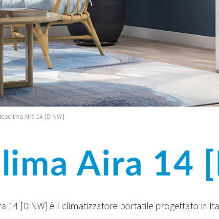
ceclima Aira 14 [D NW]
lima Aira 14
a 14 [D NW] è il climatizzatore portatile progettato in Ita