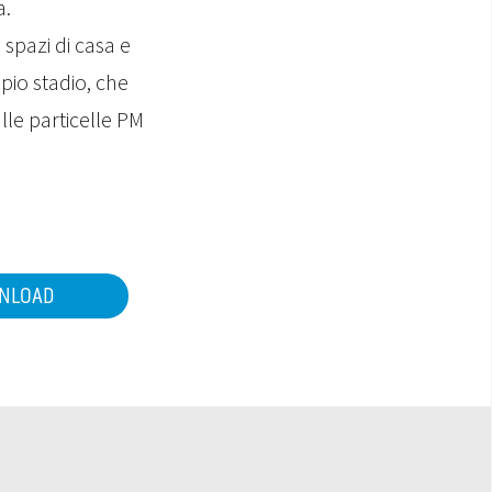
a.
 spazi di casa e
ppio stadio, che
ulle particelle PM
NLOAD