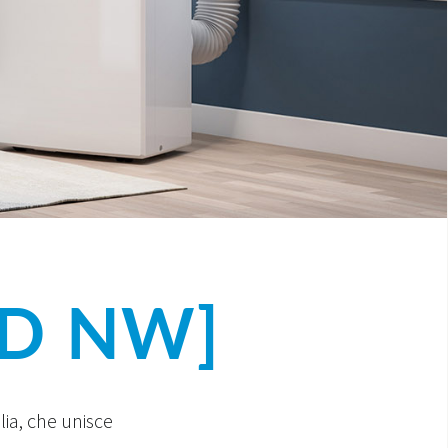
 [D NW]
lia
, che unisce