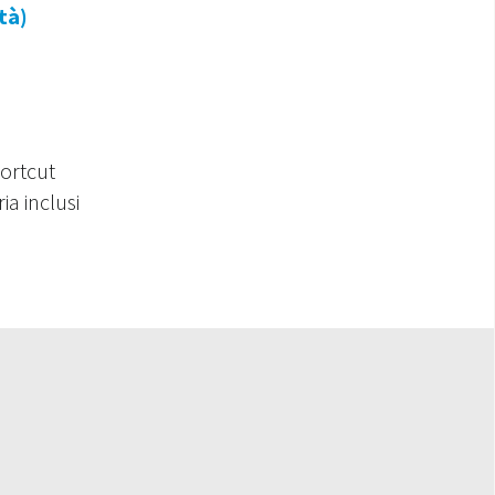
tà)
hortcut
ia inclusi