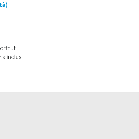
tà)
hortcut
ia inclusi