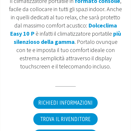
Il climatizzatore portatile in
formato consolle
,
facile da collocare in tutti gli spazi indoor. Anche
MONDO OS
in quelli dedicati al tuo relax, che sarà protetto
dal massimo comfort acustico:
Dolceclima
INCENTIVI E DETRAZIONI
Easy 10 P
è infatti il climatizzatore portatile
più
ASSISTENZA E GARANZIE
silenzioso della gamma
. Portalo ovunque
con te e imposta il tuo comfort ideale con
CENTRI ASSISTENZA E RICAMBI
estrema semplicità attraverso il display
touchscreen e il telecomando incluso.
AREA DOWNLOAD
RICHIEDI INFORMAZIONI
TROVA IL RIVENDITORE