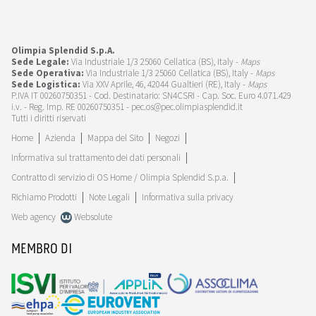
Olimpia Splendid S.p.A.
Sede Legale:
Via Industriale 1/3 25060 Cellatica (BS), Italy -
Maps
Sede Operativa:
Via Industriale 1/3 25060 Cellatica (BS), Italy -
Maps
Sede Logistica:
Via XXV Aprile, 46, 42044 Gualtieri (RE), Italy -
Maps
P.IVA IT 00260750351 - Cod. Destinatario: SN4CSRI - Cap. Soc. Euro 4.071.429
i.v. - Reg. Imp. RE 00260750351 - pec.os@pec.olimpiasplendid.it
Tutti i diritti riservati
Home
Azienda
Mappa del Sito
Negozi
Informativa sul trattamento dei dati personali
Contratto di servizio di OS Home / Olimpia Splendid S.p.a.
Richiamo Prodotti
Note Legali
Informativa sulla privacy
Web agency
Websolute
MEMBRO DI