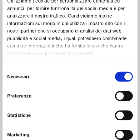
Utilizziamo i cookie per personalizzare contenuti ed
annunci, per fornire funzionalità dei social media e per
analizzare il nostro traffico. Condividiamo inoltre
informazioni sul modo in cui utilizza il nostro sito con i
FOLLOW ME
nostri partner che si occupano di analisi dei dati web,
pubblicità e social media, i quali potrebbero combinarle
Il telecomando funge da termostato a distanza, per garantire
un corretto controllo della temperatura nel punto in cui si
con altre informazioni che ha fornito loro o che hanno
trovano gli occupanti della stanza.
raccolto dal suo utilizzo dei loro servizi.
Selezione
Necessari
del
consenso
Preferenze
REFRIGERANTE NATURALE
Statistiche
Utilizza il refrigerante naturale R290, con un potenziale effetto
serra quasi nullo.
Marketing