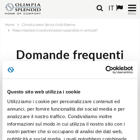
IT
MENU
Home
Climatizzatori Senza Unità Esterna
ITALIANO
Posso installare il condizionatore ruotandolo in verticale?
HOME
Domande frequenti
CLIMATIZZAZIONE
RISCALDAMENTO
Posso installare il condizionatore ruotandolo
in verticale?
TRATTAMENTO ARIA
Questo sito web utilizza i cookie
Utilizziamo i cookie per personalizzare contenuti ed
SISTEMI INTEGRATI
annunci, per fornire funzionalità dei social media e per
No, il condizionatore può essere installato solo su di
analizzare il nostro traffico. Condividiamo inoltre
NEGOZI
una parete verticale, in posizione come da foto dei
informazioni sul modo in cui utilizza il nostro sito con i
cataloghi.
nostri partner che si occupano di analisi dei dati web,
CONTATTI
pubblicità e social media, i quali potrebbero combinarle