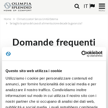
IT
MENU
Home
Climatizzatori Senza Unità Esterna
ITALIANO
Se taglio la spina del cavo di alimentazione decade la garanzia?
HOME
Domande frequenti
CLIMATIZZAZIONE
RISCALDAMENTO
Se taglio la spina del cavo di alimentazione
decade la garanzia?
TRATTAMENTO ARIA
Questo sito web utilizza i cookie
Utilizziamo i cookie per personalizzare contenuti ed
SISTEMI INTEGRATI
annunci, per fornire funzionalità dei social media e per
No, ma l’installazione deve essere fatta da personale
analizzare il nostro traffico. Condividiamo inoltre
NEGOZI
qualificato in conformità alle istruzioni fornite a corredo
informazioni sul modo in cui utilizza il nostro sito con i
del prodotto.
nostri partner che si occupano di analisi dei dati web,
CONTATTI
pubblicità e social media, i quali potrebbero combinarle