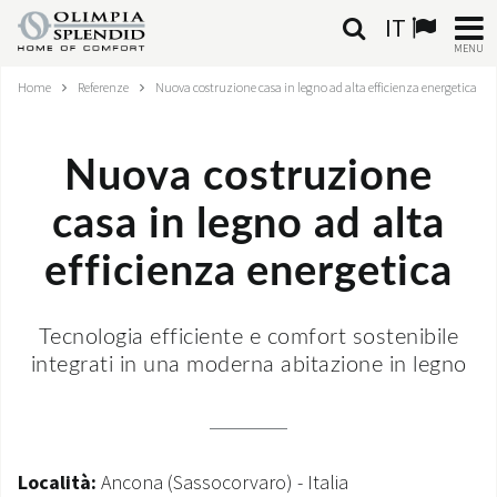
IT
MENU
Home
Referenze
Nuova costruzione casa in legno ad alta efficienza energetica
ITALIANO
HOME
Nuova costruzione
CLIMATIZZAZIONE
casa in legno ad alta
RISCALDAMENTO
efficienza energetica
TRATTAMENTO ARIA
Tecnologia efficiente e comfort sostenibile
integrati in una moderna abitazione in legno
SISTEMI INTEGRATI
NEGOZI
CONTATTI
Località:
Ancona (Sassocorvaro) - Italia