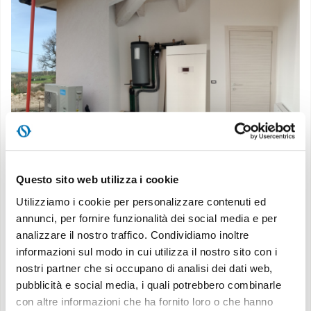
Questo sito web utilizza i cookie
Utilizziamo i cookie per personalizzare contenuti ed
annunci, per fornire funzionalità dei social media e per
La scelta di Sherpa Aquadue è stata dettata dalla
analizzare il nostro traffico. Condividiamo inoltre
informazioni sul modo in cui utilizza il nostro sito con i
necessità di garantire elevate prestazioni anche
nostri partner che si occupano di analisi dei dati web,
durante le alte temperature. Il sistema con un doppio
pubblicità e social media, i quali potrebbero combinarle
circuito frigorifero assicura infatti una produzione
con altre informazioni che ha fornito loro o che hanno
affidabile di acqua calda sanitaria anche in condizioni