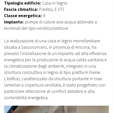
Tipologia edificio:
Casa in legno
MONDO OS
Fascia climatica:
Fredda, E (IT)
Classe energetica:
A
INCENTIVI E DETRAZIONI
Impianto:
pompe di calore aria-acqua abbinate a
terminali del tipo-ventilconvettore
ASSISTENZA E GARANZIE
La realizzazione di una casa in legno monofamiliare
CENTRI ASSISTENZA E RICAMBI
situata a Sassocorvaro, in provincia di Ancona, ha
previsto l’installazione di un impianto ad alta efficienza
AREA DOWNLOAD
energetica per la produzione di acqua calda sanitaria e
la climatizzazione degli ambienti, integrato in una
struttura costruttiva in legno di tipo platform frame.
L’edificio, caratterizzato da struttura portante in travi
lamellari e copertura ventilata, è stato progettato con
particolare attenzione al comfort abitativo e alla
sostenibilità energetica.