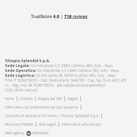
Olimpia Splendid S.p.A.
Sede Legale:
Via Industriale 1/3 25060 Cellatica (BS), Italy -
Maps
Sede Operativa:
Via Industriale 1/3 25060 Cellatica (BS), Italy -
Maps
Sede Logistica:
Via XXV Aprile, 46, 42044 Gualtieri (RE), Italy -
Maps
P.IVA IT 00260750351 - Cod. Destinatario: SN4CSRI - Cap. Soc. Euro 4.071.429
i.v. - Reg. Imp. RE 00260750351 - pec.os@pec.olimpiasplendid.it
Tutti i diritti riservati
Home
Azienda
Mappa del Sito
Negozi
Informativa sul trattamento dei dati personali
Contratto di servizio di OS Home / Olimpia Splendid S.p.a.
Richiamo Prodotti
Note Legali
Informativa sulla privacy
Web agency
Websolute