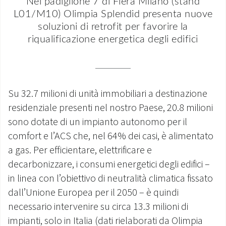
Nel padiglione 7 di Fiera Milano (stand
L01/M10) Olimpia Splendid presenta nuove
MONDO OS
soluzioni di retrofit per favorire la
riqualificazione energetica degli edifici
INCENTIVI E DETRAZIONI
ASSISTENZA E GARANZIE
Su 32.7 milioni di unità immobiliari a destinazione
CENTRI ASSISTENZA E RICAMBI
residenziale presenti nel nostro Paese, 20.8 milioni
AREA DOWNLOAD
sono dotate di un impianto autonomo per il
comfort e l’ACS che, nel 64% dei casi, è alimentato
a gas. Per efficientare, elettrificare e
decarbonizzare, i consumi energetici degli edifici –
in linea con l’obiettivo di neutralità climatica fissato
dall’Unione Europea per il 2050 – è quindi
necessario intervenire su circa 13.3 milioni di
impianti, solo in Italia (dati rielaborati da Olimpia