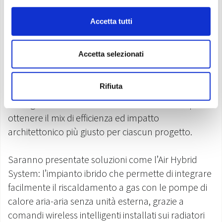
potranno valutare 6 diversi modelli di retrofit
,
caratterizzati da livelli crescenti di efficientamento,
Accetta tutti
elettrificazione ed impatto sull’edificio. L’esposizione
è stata disegnata per guidare i visitatori in un
Accetta selezionati
percorso di soluzioni impiantistiche concrete che
vanno dall’ibridizzazione all’elettrificazione
Rifiuta
completa, simulando diverse tipologie di impianto
in cui generatore e terminali sono selezionati per
ottenere il mix di efficienza ed impatto
architettonico più giusto per ciascun progetto.
Saranno presentate soluzioni come l’Air Hybrid
System: l’impianto ibrido che permette di integrare
facilmente il riscaldamento a gas con le pompe di
calore aria-aria senza unità esterna, grazie a
comandi wireless intelligenti installati sui radiatori