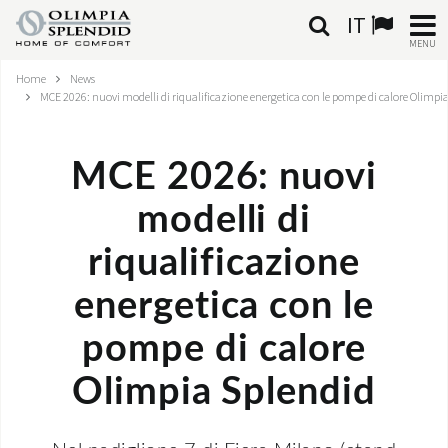
IT
MENU
Home
News
ITALIANO
MCE 2026: nuovi modelli di riqualificazione energetica con le pompe di calore Olimpi
HOME
MCE 2026: nuovi
CLIMATIZZAZIONE
modelli di
RISCALDAMENTO
riqualificazione
TRATTAMENTO ARIA
energetica con le
SISTEMI INTEGRATI
pompe di calore
NEGOZI
Olimpia Splendid
CONTATTI