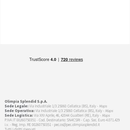
Olimpia Splendid S.p.A.
Sede Legale:
Via Industriale 1/3 25060 Cellatica (BS), Italy -
Maps
Sede Operativa:
Via Industriale 1/3 25060 Cellatica (BS), Italy -
Maps
Sede Logistica:
Via XXV Aprile, 46, 42044 Gualtieri (RE), Italy -
Maps
P.IVA IT 00260750351 - Cod. Destinatario: SN4CSRI - Cap. Soc. Euro 4.071.429
i.v. - Reg. Imp. RE 00260750351 - pec.os@pec.olimpiasplendid.it
Tutti i diritti riservati