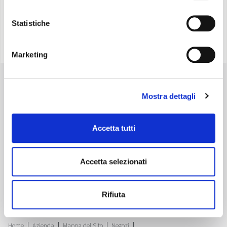
Statistiche
Marketing
Mostra dettagli
Accetta tutti
Accetta selezionati
Olimpia Splendid S.p.A.
Sede Legale:
Via Industriale 1/3 25060 Cellatica (BS), Italy -
Maps
Sede Operativa:
Via Industriale 1/3 25060 Cellatica (BS), Italy -
Maps
Sede Logistica:
Via XXV Aprile, 46, 42044 Gualtieri (RE), Italy -
Maps
Rifiuta
P.IVA IT 00260750351 - Cod. Destinatario: SN4CSRI - Cap. Soc. Euro 4.071.429
i.v. - Reg. Imp. RE 00260750351 - pec.os@pec.olimpiasplendid.it
Tutti i diritti riservati
Home
Azienda
Mappa del Sito
Negozi