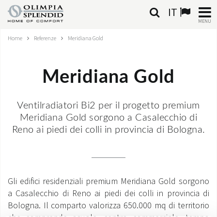
IT
MENU
Home
Referenze
Meridiana Gold
ITALIANO
HOME
Meridiana Gold
CLIMATIZZAZIONE
Ventilradiatori Bi2 per il progetto premium
RISCALDAMENTO
Meridiana Gold sorgono a Casalecchio di
Reno ai piedi dei colli in provincia di Bologna.
TRATTAMENTO ARIA
SISTEMI INTEGRATI
Gli edifici residenziali premium Meridiana Gold sorgono
NEGOZI
a Casalecchio di Reno ai piedi dei colli in provincia di
Bologna. Il comparto valorizza 650.000 mq di territorio
CONTATTI