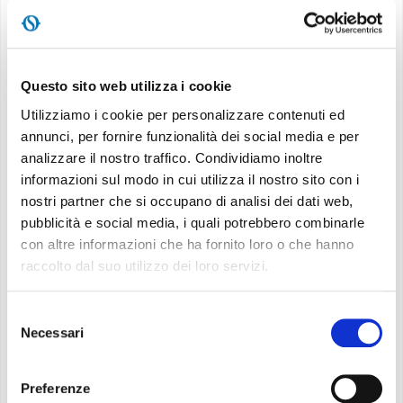
che comprende scuole, centro commerciale, tempo
libero, parchi e quartieri. Il progetto pone in primo
MONDO OS
piano il design, la tecnologia e sostenibilità ambientale
legata all’efficienza energetica.
INCENTIVI E DETRAZIONI
Questo sito web utilizza i cookie
Zona Climatica E (secondo la normativa italiana).
Utilizziamo i cookie per personalizzare contenuti ed
ASSISTENZA E GARANZIE
annunci, per fornire funzionalità dei social media e per
PROGETTO:
analizzare il nostro traffico. Condividiamo inoltre
CENTRI ASSISTENZA E RICAMBI
informazioni sul modo in cui utilizza il nostro sito con i
Committente: Galotti Spa
nostri partner che si occupano di analisi dei dati web,
Ubicazione: Casalecchio di Reno (BO)
AREA DOWNLOAD
pubblicità e social media, i quali potrebbero combinarle
Progetto: n° 80 Appartamenti
con altre informazioni che ha fornito loro o che hanno
raccolto dal suo utilizzo dei loro servizi.
DESCRIZIONE PROGETTO:
Selezione
IMPIANTO: Centralizzato con contabilizzazione
Necessari
del
GENERATORI: impianto idronico con caldaia e
consenso
gruppo frigo refrigerante
Preferenze
TERMINALI: n° 300 Bi2 SLR (con piastra radiante)