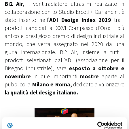
Bi2 Air
, il ventilradiatore ultraslim realizzato in
MONDO OS
collaborazione con lo Studio Ercoli + Garlandini, è
stato inserito nell’
ADI Design Index 2019
tra i
INCENTIVI E DETRAZIONI
prodotti candidati al XXVI Compasso d’Oro: il più
antico e prestigioso premio di design industriale al
ASSISTENZA E GARANZIE
mondo, che verrà assegnato nel 2020 da una
giuria internazionale. Bi2 Air, insieme a tutti i
CENTRI ASSISTENZA E RICAMBI
prodotti selezionati dall’
ADI (Associazione per il
Disegno Industriale)
, sarà
esposto a ottobre e
AREA DOWNLOAD
novembre
in due importanti
mostre
aperte al
pubblico, a
Milano e Roma,
dedicate a valorizzare
la qualità del design italiano.