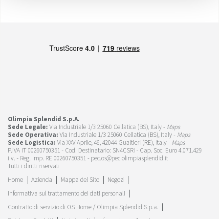
Olimpia Splendid S.p.A.
Sede Legale:
Via Industriale 1/3 25060 Cellatica (BS), Italy -
Maps
Sede Operativa:
Via Industriale 1/3 25060 Cellatica (BS), Italy -
Maps
Sede Logistica:
Via XXV Aprile, 46, 42044 Gualtieri (RE), Italy -
Maps
P.IVA IT 00260750351 - Cod. Destinatario: SN4CSRI - Cap. Soc. Euro 4.071.429
i.v. - Reg. Imp. RE 00260750351 - pec.os@pec.olimpiasplendid.it
Tutti i diritti riservati
Home
Azienda
Mappa del Sito
Negozi
Informativa sul trattamento dei dati personali
Contratto di servizio di OS Home / Olimpia Splendid S.p.a.