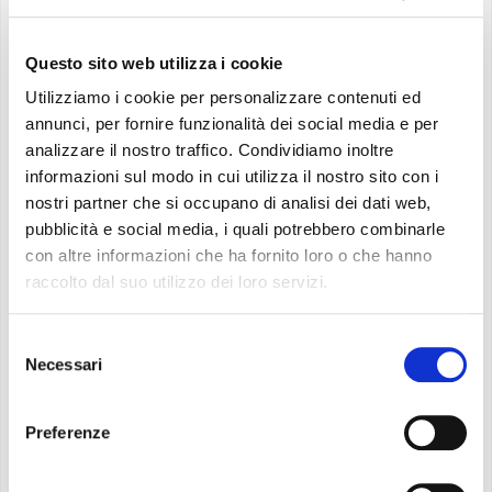
Questo sito web utilizza i cookie
Utilizziamo i cookie per personalizzare contenuti ed
Roberto Saccone, Presidente di Olimpia
annunci, per fornire funzionalità dei social media e per
analizzare il nostro traffico. Condividiamo inoltre
Splendid
informazioni sul modo in cui utilizza il nostro sito con i
“
Per Olimpia Splendid, l’inserimento nell’ADI
nostri partner che si occupano di analisi dei dati web,
Design Index 2019 è un riconoscimento
pubblicità e social media, i quali potrebbero combinarle
importante che premia una caratteristica storica
con altre informazioni che ha fornito loro o che hanno
dell’azienda: l'attenzione al design dei prodotti
raccolto dal suo utilizzo dei loro servizi.
che, oltre ad essere ad alto contenuto
ingegneristico, devono essere confortevoli sotto
Selezione
Necessari
del
ogni punto di vista. Questo premio è ancora più
consenso
interessante se si considera che è destinato ad un
prodotto - un ventilradiatore - che appartiene ad
Preferenze
un segmento di mercato dove l'estetica e la