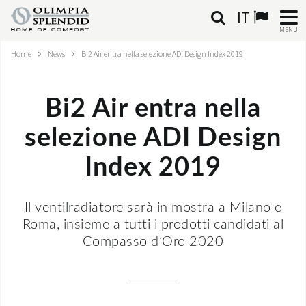
IT
MENU
Home
News
Bi2 Air entra nella selezione ADI Design Index 2019
ITALIANO
HOME
Bi2 Air entra nella
CLIMATIZZAZIONE
selezione ADI Design
RISCALDAMENTO
Index 2019
TRATTAMENTO ARIA
Il ventilradiatore sarà in mostra a Milano e
Roma, insieme a tutti i prodotti candidati al
SISTEMI INTEGRATI
Compasso d’Oro 2020
NEGOZI
CONTATTI