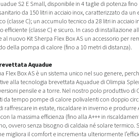
adue S2 E Small, disponibile in 4 taglie di potenza fino
sanitario da 150 litri in acciaio inox, caratterizzato da un
o (classe C);
un accumulo tecnico da 28 litri in acciaio i
efficiente (classe C) e sicuro.
In caso di installazione al
e al nuovo Kit Sherpa Flex Box AS un accessorio per rem
o della pompa di calore (fino a 10 metri di distanza).
brevettata Aquadue
pa Flex Box AS è un sistema unico nel suo genere, perc
lative alla tecnologia brevettata Aquadue di Olimpia Sple
versioni pensile e a torre. Nel nostro polo produttivo di C
i da tempo pompe di calore polivalenti con doppio circui
 raffrescare in estate, riscaldare in inverno e produrre 
n la massima efficienza (fino alla A+++ in riscaldamen
 ovvero senza bisogno di caldaia né solare termico. Si 
 migliora il comfort e incrementa ulteriormente l’effic