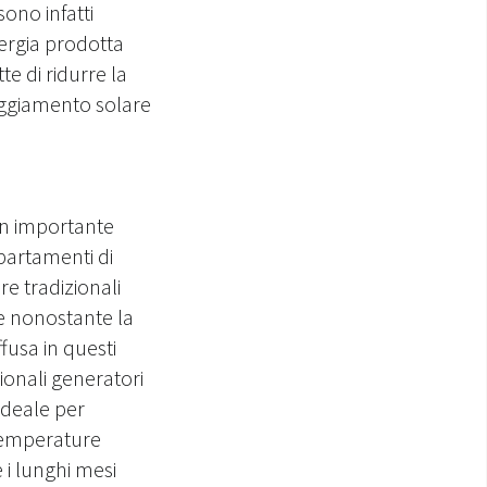
ono infatti
ergia prodotta
 di ridurre la
raggiamento solare
 un importante
partamenti di
re tradizionali
 e nonostante la
ffusa in questi
zionali generatori
ideale per
 temperature
 i lunghi mesi