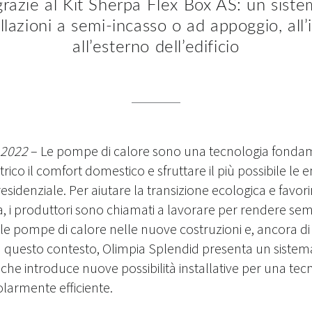
 grazie al Kit Sherpa Flex Box AS: un sis
allazioni a semi-incasso o ad appoggio, all’
all’esterno dell’edificio
 2022
– Le pompe di calore sono una tecnologia fonda
ttrico il comfort domestico e sfruttare il più possibile le e
sidenziale. Per aiutare la transizione ecologica e favorir
, i produttori sono chiamati a lavorare per rendere semp
lle pompe di calore nelle nuove costruzioni e, ancora di 
 In questo contesto, Olimpia Splendid presenta un siste
che introduce nuove possibilità installative per una tec
olarmente efficiente.