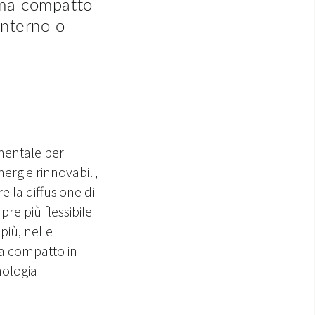
tema compatto
interno o
mentale per
nergie rinnovabili,
e la diffusione di
re più flessibile
più, nelle
ma compatto in
nologia