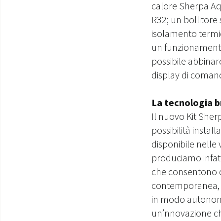
calore Sherpa Aqu
R32;
un bollitore 
isolamento termic
un funzionamento 
possibile abbinar
display di comand
La tecnologia 
Il nuovo Kit Sher
possibilità instal
disponibile nelle 
produciamo infatt
che consentono di
contemporanea, co
in modo autonomo,
un’nnovazione che