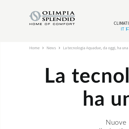
CLIMAT
IT
Home
News
La tecnologia Aquadue, da oggi, ha una p
La tecno
ha un
Nuove p