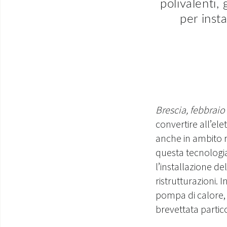
polivalenti,
per inst
Brescia, febbraio
convertire all’ele
anche in ambito re
questa tecnologia
l’installazione de
ristrutturazioni.
pompa di calore, 
brevettata partic