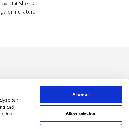
 nuovo Kit Sherpa
ogia di muratura
Allow all
alyse our
ing and
Allow selection
r that