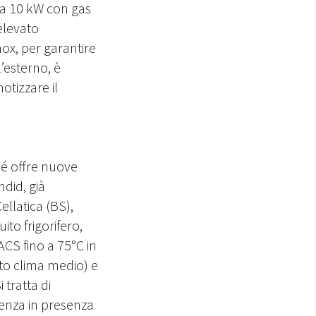
 a 10 kW con gas
 elevato
nox, per garantire
l’esterno, è
otizzare il
hé offre nuove
ndid, già
ellatica (BS),
to frigorifero,
ACS fino a 75°C in
to clima medio) e
tratta di
ienza in presenza