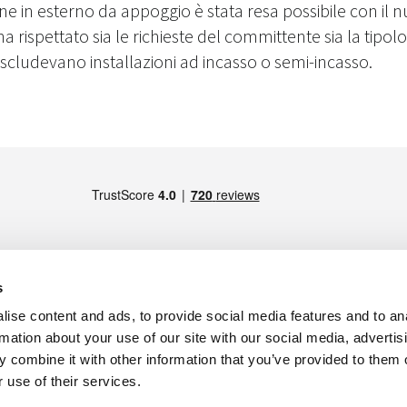
ione in esterno da appoggio è stata resa possibile con il
a rispettato sia le richieste del committente sia la tipol
 escludevano installazioni ad incasso o semi-incasso.
s
ise content and ads, to provide social media features and to an
MEMBRO DI
s
rmation about your use of our site with our social media, advertis
Maps
 combine it with other information that you’ve provided to them o
aps
4.071.429 i.v. - Reg. Imp. RE
 use of their services.