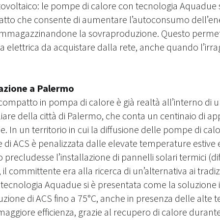
tovoltaico: le pompe di calore con tecnologia Aquadue s
tatto che consente di aumentare l’autoconsumo dell’en
, immagazzinandone la sovraproduzione. Questo permette
ia elettrica da acquistare dalla rete, anche quando l’ir
lazione a Palermo
compatto in pompa di calore è già realtà all’interno di
are della città di Palermo, che conta un centinaio di ap
 In un territorio in cui la diffusione delle pompe di calo
 di ACS è penalizzata dalle elevate temperature estive
io precludesse l’installazione di pannelli solari termici (di
), il committente era alla ricerca di un’alternativa ai tradi
 tecnologia Aquadue si è presentata come la soluzione 
uzione di ACS fino a 75°C, anche in presenza delle alte
maggiore efficienza, grazie al recupero di calore durante