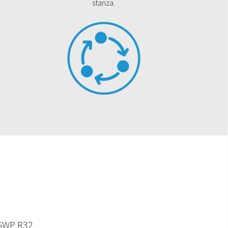
stanza.
o GWP R32