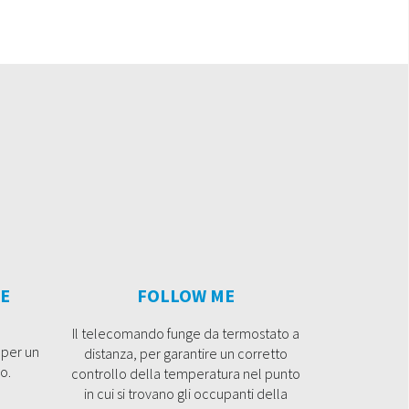
E
FOLLOW ME
Il telecomando funge da termostato a
 per un
distanza, per garantire un corretto
o.
controllo della temperatura nel punto
in cui si trovano gli occupanti della