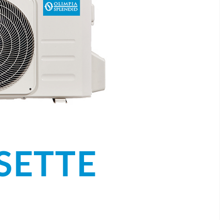
SETTE
]