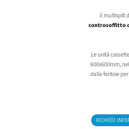
Il multisplit
controsoffitto c
Le unità cassette
600x600mm, nella
dalle feritoie pe
RICHIEDI INF