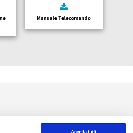
one
Manuale Telecomando
Accetta tutti