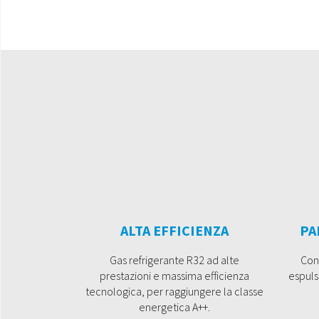
ALTA EFFICIENZA
PA
Gas refrigerante R32 ad alte
Con 
prestazioni e massima efficienza
espuls
tecnologica, per raggiungere la classe
energetica A++.