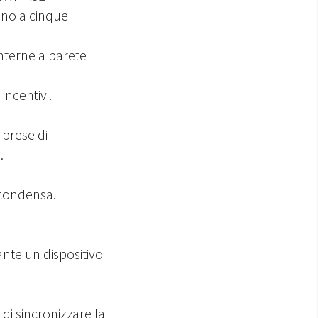
ino a cinque
interne a parete
incentivi.
 prese di
.
 condensa.
nte un dispositivo
 di
sincronizzare la