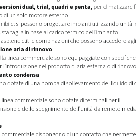
versioni dual, trial, quadri e penta,
per climatizzare f
zo di un solo motore esterno.
ibile: si possono progettare impianti utilizzando unità 
sta taglia in base al carico termico dell’impianto.
iasplendid.it le combinazioni che possono accedere agli 
ione aria di rinnovo
ella linea commerciale sono equipaggiate con specifiche
 l’introduzione nel prodotto di aria esterna o di rinnovo
ento condensa
ono dotate di una pompa di sollevamento del liquido di
a linea commerciale sono dotate di terminali per il
ensione e dello spegnimento dell’unità da remoto media
e
nea commerciale dispongono di un contatto che permette