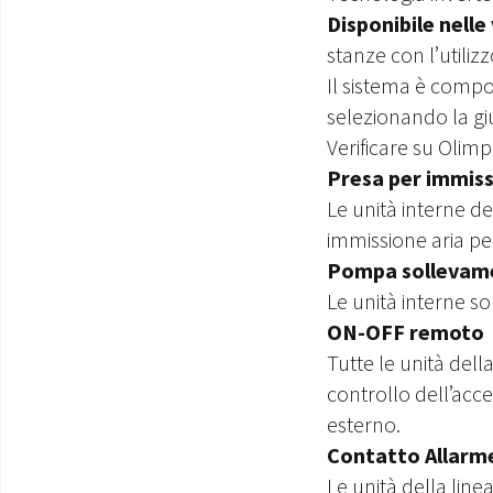
Disponibile nelle 
stanze con l’utiliz
Il sistema è compon
selezionando la giu
Verificare su Olimp
Presa per immiss
Le unità interne d
immissione aria per
Pompa sollevam
Le unità interne s
ON-OFF remoto
Tutte le unità dell
controllo
dell’acc
esterno.
Contatto Allarm
Le unità della li