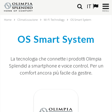
IT
MENU
Home
Climatizzazione
Wi-Fi Technology
OS Smart System
ITALIANO
HOME
OS Smart System
CLIMATIZZAZIONE
La tecnologia che connette i prodotti Olimpia
RISCALDAMENTO
Splendid a smartphone e voice control. Per un
TRATTAMENTO ARIA
comfort ancora più facile da gestire.
SISTEMI INTEGRATI
NEGOZI
CONTATTI