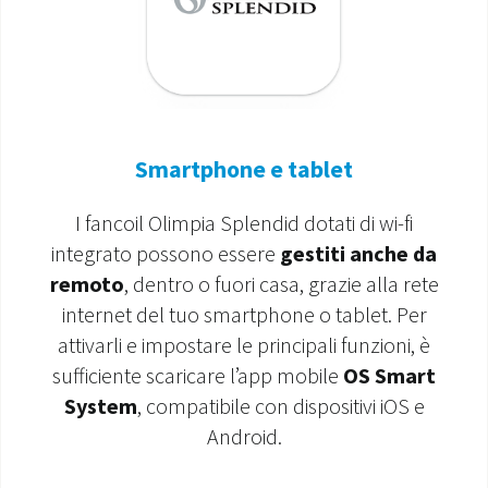
MONDO OS
INCENTIVI E DETRAZIONI
ASSISTENZA E GARANZIE
Smartphone e tablet
CENTRI ASSISTENZA E RICAMBI
I fancoil Olimpia Splendid dotati di wi-fi
integrato possono essere
gestiti anche da
AREA DOWNLOAD
remoto
, dentro o fuori casa, grazie alla rete
internet del tuo smartphone o tablet. Per
attivarli e impostare le principali funzioni, è
sufficiente scaricare l’app mobile
OS Smart
System
, compatibile con dispositivi iOS e
Android.