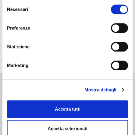
Selezione
Necessari
del
consenso
Preferenze
RICHIEDI INFORMAZIONI
TROVA IL RIVENDITORE
Statistiche
Marketing
Mostra dettagli
Overview
Accetta tutti
FACILE DA CONFIGURARE
Accetta selezionati
È sufficiente seguire le istruzioni del manuale o la procedura