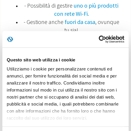
- Possibilità di gestire
uno o più prodotti
con rete Wi-Fi.
- Gestione anche
fuori da casa
, ovunque
tu sia!
- Funzioni speciali
- Visualizzazione della temperatura
ambiente.
Questo sito web utilizza i cookie
- Timer settimanale ad
una fascia oraria
,
Utilizziamo i cookie per personalizzare contenuti ed
modalità e set point fissi.
annunci, per fornire funzionalità dei social media e per
analizzare il nostro traffico. Condividiamo inoltre
Maggiori informazioni sulla
informazioni sul modo in cui utilizza il nostro sito con i
compatibilità con dispositivi mobili sono
nostri partner che si occupano di analisi dei dati web,
da leggere all'interno dei manuali dei
pubblicità e social media, i quali potrebbero combinarle
con altre informazioni che ha fornito loro o che hanno
prodotti.
raccolto dal suo utilizzo dei loro servizi.