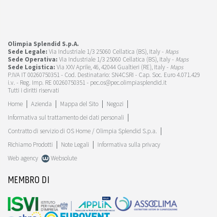
Olimpia Splendid S.p.A.
Sede Legale:
Via Industriale 1/3 25060 Cellatica (BS), Italy -
Maps
Sede Operativa:
Via Industriale 1/3 25060 Cellatica (BS), Italy -
Maps
Sede Logistica:
Via XXV Aprile, 46, 42044 Gualtieri (RE), Italy -
Maps
P.IVA IT 00260750351 - Cod. Destinatario: SN4CSRI - Cap. Soc. Euro 4.071.429
i.v. - Reg. Imp. RE 00260750351 - pec.os@pec.olimpiasplendid.it
Tutti i diritti riservati
Home
Azienda
Mappa del Sito
Negozi
Informativa sul trattamento dei dati personali
Contratto di servizio di OS Home / Olimpia Splendid S.p.a.
Richiamo Prodotti
Note Legali
Informativa sulla privacy
Web agency
Websolute
MEMBRO DI