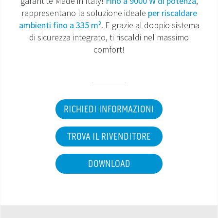
garantite Made in Italy!
Fino a 9000 W di potenza
,
rappresentano la soluzione ideale
per riscaldare
MONDO OS
ambienti fino a 335 m³
. E grazie al doppio sistema
di sicurezza integrato, ti riscaldi nel massimo
INCENTIVI E DETRAZIONI
comfort!
ASSISTENZA E GARANZIE
CENTRI ASSISTENZA E RICAMBI
RICHIEDI INFORMAZIONI
AREA DOWNLOAD
TROVA IL RIVENDITORE
DOWNLOAD