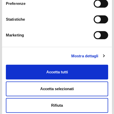
Preferenze
Specifiche
Statistiche
Cinque modelli
disponibili:
Marketing
SG 60 HE, fino a
4700 W
di potenza,
60-110 m³
SG 80 HE, fino a
6200 W
di potenza,
80-145 m³
Mostra dettagli
SG 90 TURBO HE, fino a
7500 W
di potenza,
90-175
m³
SG 120 HE, fino a
8800 W
di potenza,
113-205 m³
Accetta tutti
SG 125 TURBO HE, fino a
9000 W
di potenza,
115-
210 m³
Accetta selezionati
CARATTERISTICHE
Rifiuta
Alimentazione:
Metano - GPL