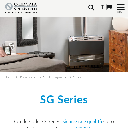
IT
MENU
ITALIANO
HOME
CLIMATIZZAZIONE
RISCALDAMENTO
Home
Riscaldamento
Stufe a gas
SG Series
TRATTAMENTO ARIA
SISTEMI INTEGRATI
SG Series
NEGOZI
Con le stufe SG Series,
sicurezza e qualità
sono
CONTATTI