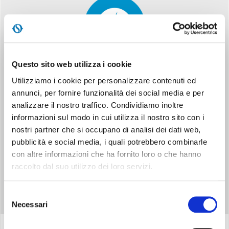
Questo sito web utilizza i cookie
DOPPIO SISTEMA DI SICUREZZA
Utilizziamo i cookie per personalizzare contenuti ed
annunci, per fornire funzionalità dei social media e per
Termostato ambiente, doppio termostato di sicurezza e
analizzare il nostro traffico. Condividiamo inoltre
valvola di sicurezza
informazioni sul modo in cui utilizza il nostro sito con i
nostri partner che si occupano di analisi dei dati web,
pubblicità e social media, i quali potrebbero combinarle
con altre informazioni che ha fornito loro o che hanno
raccolto dal suo utilizzo dei loro servizi.
Selezione
Necessari
del
consenso