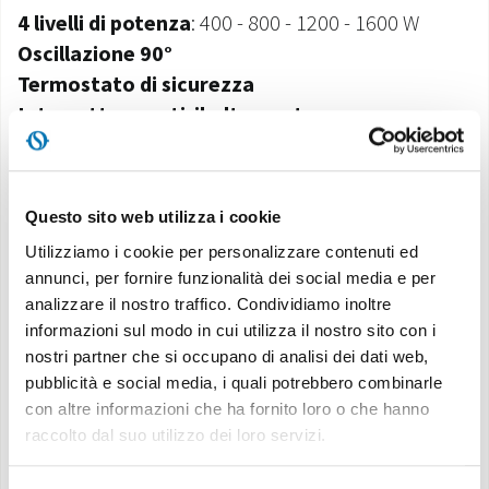
4 livelli di potenza
: 400 - 800 - 1200 - 1600 W
Oscillazione 90°
Termostato di sicurezza
Interruttore antiribaltamento
Maniglia
Volume massimo riscaldabile
: 55 m³
Questo sito web utilizza i cookie
Caratteristiche
Utilizziamo i cookie per personalizzare contenuti ed
annunci, per fornire funzionalità dei social media e per
analizzare il nostro traffico. Condividiamo inoltre
informazioni sul modo in cui utilizza il nostro sito con i
TECNOLOGIA ALOGENA
nostri partner che si occupano di analisi dei dati web,
Massima velocità di riscaldamento. La tecnologia
pubblicità e social media, i quali potrebbero combinarle
alogena
con altre informazioni che ha fornito loro o che hanno
garantisce uniformità di comfort e estrema rapidità
raccolto dal suo utilizzo dei loro servizi.
di messa a