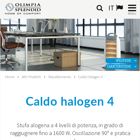
IT
MENU
ITALIANO
HOME
CLIMATIZZAZIONE
SPECIFICHE
CARATTERISTICHE
RISCALDAMENTO
Home
Altri Prodotti
Riscaldamento
Caldo halogen 4
TRATTAMENTO ARIA
Caldo halogen 4
SISTEMI INTEGRATI
NEGOZI
Stufa alogena a 4 livelli di potenza, in grado di
raggiugnere fino a 1600 W. Oscillazione 90° e pratica
CONTATTI