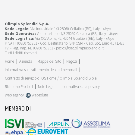
Olimpia Splendid S.p.A.
Sede Legale:
Via Industriale 1/3 25060 Cellatica (BS), Italy -
Maps
Sede Operativa:
Via Industriale 1/3 25060 Cellatica (BS), Italy -
Maps
Sede Logistica:
Via XXV Aprile, 46, 42044 Gualtieri (RE), Italy -
Maps
P.IVA IT 00260750351 - Cod. Destinatario: SN4CSRI - Cap. Soc. Euro 4.071.429
i.v. - Reg. Imp. RE 00260750351 - pec.os@pec.olimpiasplendid.it
Tutti i diritti riservati
Home
Azienda
Mappa del Sito
Negozi
Informativa sul trattamento dei dati personali
Contratto di servizio di OS Home / Olimpia Splendid S.p.a.
Richiamo Prodotti
Note Legali
Informativa sulla privacy
Web agency
Websolute
MEMBRO DI