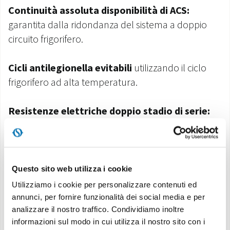
Continuità assoluta disponibilità di ACS:
garantita dalla ridondanza del sistema a doppio
circuito frigorifero.
Cicli antilegionella evitabili
utilizzando il ciclo
frigorifero ad alta temperatura.
Resistenze elettriche doppio stadio di serie:
attivazione resistenza singola o doppia a supporto
della pompa di calore tramite una semplice
configurazione del controllo elettronico. Ogni
stadio viene attivato secondo la reale necessità di
Questo sito web utilizza i cookie
potenza termica, al fine di ottimizzare il consumo
Utilizziamo i cookie per personalizzare contenuti ed
elettrico.
annunci, per fornire funzionalità dei social media e per
analizzare il nostro traffico. Condividiamo inoltre
informazioni sul modo in cui utilizza il nostro sito con i
Set Point configurabili:
due set point in