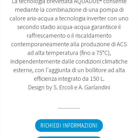
La tecnologia brevettata AQUADUE® consente
mediante la combinazione di una pompa di
MONDO OS
calore aria-acqua a tecnologia inverter con uno
secondo stadio acqua-acqua garantisce il
INCENTIVI E DETRAZIONI
raffrescamento o il riscaldamento
ASSISTENZA E GARANZIE
contemporaneamente alla produzione di ACS
ad alta temperatura (fino a 75°C),
CENTRI ASSISTENZA E RICAMBI
indipendentemente dalle condizioni climatiche
esterne, con l'aggiunta di un bollitore ad alta
AREA DOWNLOAD
efficienza integrato da 150 L.
Design by S. Ercoli e A. Garlandini
RICHIEDI INFORMAZIONI