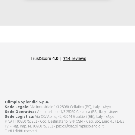
Olimpia Splendid S.p.A.
Sede Legale:
Via Industriale 1/3 25060 Cellatica (BS), Italy -
Maps
Sede Operativa:
Via Industriale 1/3 25060 Cellatica (BS), Italy -
Maps
Sede Logistica:
Via XXV Aprile, 46, 42044 Gualtieri (RE), Italy -
Maps
P.IVA IT 00260750351 - Cod. Destinatario: SN4CSRI - Cap. Soc. Euro 4.071.429
i.v. - Reg. Imp. RE 00260750351 - pec.os@pec.olimpiasplendid.it
Tutti i diritti riservati