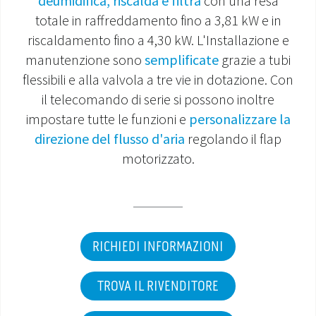
deumidifica, riscalda e filtra
con una resa
totale in raffreddamento fino a 3,81 kW e in
MONDO OS
riscaldamento fino a 4,30 kW. L'Installazione e
manutenzione sono
semplificate
grazie a tubi
INCENTIVI E DETRAZIONI
flessibili e alla valvola a tre vie in dotazione. Con
ASSISTENZA E GARANZIE
il telecomando di serie si possono inoltre
impostare tutte le funzioni e
personalizzare la
CENTRI ASSISTENZA E RICAMBI
direzione del flusso d'aria
regolando il flap
motorizzato.
AREA DOWNLOAD
RICHIEDI INFORMAZIONI
TROVA IL RIVENDITORE