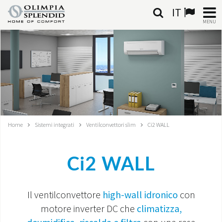
IT
MENU
ITALIANO
HOME
CLIMATIZZAZIONE
RISCALDAMENTO
Home
Sistemi integrati
Ventilconvettori slim
Ci2 WALL
TRATTAMENTO ARIA
Ci2 WALL
SISTEMI INTEGRATI
NEGOZI
Il ventilconvettore
high-wall idronico
con
motore inverter DC che
climatizza,
CONTATTI