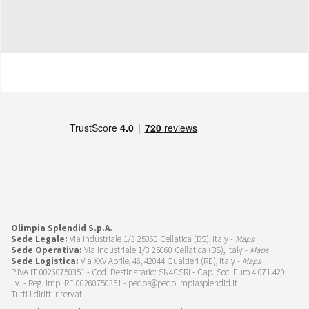
Olimpia Splendid S.p.A.
Sede Legale:
Via Industriale 1/3 25060 Cellatica (BS), Italy -
Maps
Sede Operativa:
Via Industriale 1/3 25060 Cellatica (BS), Italy -
Maps
Sede Logistica:
Via XXV Aprile, 46, 42044 Gualtieri (RE), Italy -
Maps
P.IVA IT 00260750351 - Cod. Destinatario: SN4CSRI - Cap. Soc. Euro 4.071.429
i.v. - Reg. Imp. RE 00260750351 - pec.os@pec.olimpiasplendid.it
Tutti i diritti riservati