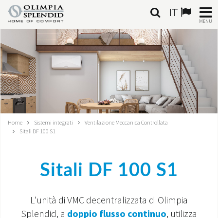
IT
MENU
ITALIANO
HOME
CLIMATIZZAZIONE
RISCALDAMENTO
Home
Sistemi integrati
Ventilazione Meccanica Controllata
Sitali DF 100 S1
TRATTAMENTO ARIA
SISTEMI INTEGRATI
Sitali DF 100 S1
NEGOZI
L'unità di VMC decentralizzata di Olimpia
CONTATTI
Splendid, a
doppio flusso continuo
, utilizza