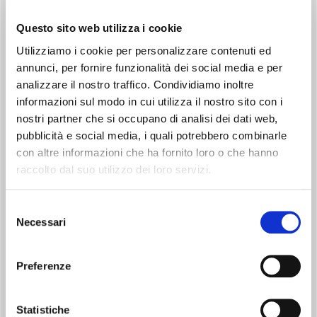
Unità di VMC decentralizzata a singolo flusso continuo,
Ø100mm, a bassissimo consumo energetico, per il ricambio
Questo sito web utilizza i cookie
d’aria viziata dagli ambienti umidi con il massimo comfort
acustico. Ideale per prevenire problemi di condensa e muffa
Utilizziamo i cookie per personalizzare contenuti ed
che inevitabilmente danneggiano la struttura e
annunci, per fornire funzionalità dei social media e per
compromettono la salute degli occupanti.
analizzare il nostro traffico. Condividiamo inoltre
informazioni sul modo in cui utilizza il nostro sito con i
nostri partner che si occupano di analisi dei dati web,
pubblicità e social media, i quali potrebbero combinarle
con altre informazioni che ha fornito loro o che hanno
raccolto dal suo utilizzo dei loro servizi.
Selezione
RILEVAZIONE UMIDITÀ
Necessari
del
Incrementa il ricambio dell’aria, in caso di elevati tassi di umidità
consenso
interna.
Preferenze
Statistiche