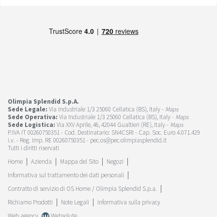
Olimpia Splendid S.p.A.
Sede Legale:
Via Industriale 1/3 25060 Cellatica (BS), Italy -
Maps
Sede Operativa:
Via Industriale 1/3 25060 Cellatica (BS), Italy -
Maps
Sede Logistica:
Via XXV Aprile, 46, 42044 Gualtieri (RE), Italy -
Maps
P.IVA IT 00260750351 - Cod. Destinatario: SN4CSRI - Cap. Soc. Euro 4.071.429
i.v. - Reg. Imp. RE 00260750351 - pec.os@pec.olimpiasplendid.it
Tutti i diritti riservati
Home
Azienda
Mappa del Sito
Negozi
Informativa sul trattamento dei dati personali
Contratto di servizio di OS Home / Olimpia Splendid S.p.a.
Richiamo Prodotti
Note Legali
Informativa sulla privacy
Web agency
Websolute