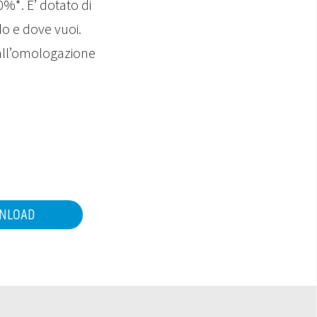
0%*. E’ dotato di
o e dove vuoi.
all’omologazione
NLOAD