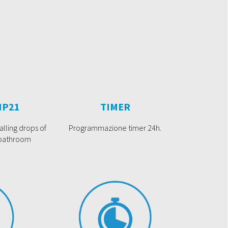
IP21
TIMER
alling drops of
Programmazione timer 24h.
 bathroom