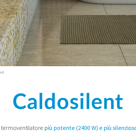
ent
Caldosilent
l termoventilatore
più potente (2400 W) e più silenzios