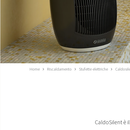
Home
Riscaldamento
Stufette elettriche
Caldosil
CaldoSilent è i