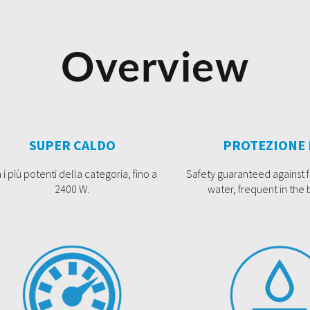
Overview
SUPER CALDO
PROTEZIONE 
 i più potenti della categoria, fino a
Safety guaranteed against f
2400 W.
water, frequent in the