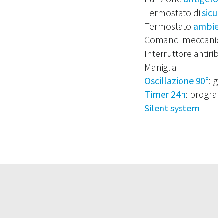
Termostato di
sic
Termostato
ambi
Comandi meccanic
Interruttore antir
Maniglia
Oscillazione 90°
: 
Timer 24h
: progra
Silent system