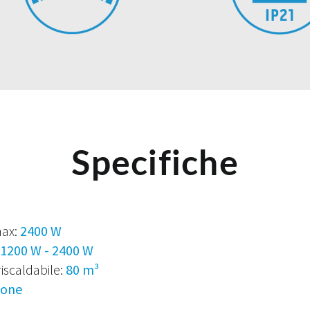
Specifiche
max:
2400 W
1200 W - 2400 W
scaldabile:
80 m³
ione