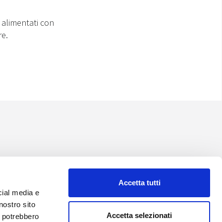
 alimentati con
re.
Accetta tutti
cial media e
nostro sito
Accetta selezionati
i potrebbero