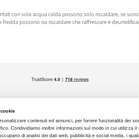
entati con sola acqua calda possono solo riscaldare, se sono
 fredda possono sia riscaldare che raffrescare e deumidifica
 cookie
rsonalizzare contenuti ed annunci, per fornire funzionalità dei so
MEMBRO DI
s
ffico. Condividiamo inoltre informazioni sul modo in cui utilizza il 
Maps
 occupano di analisi dei dati web, pubblicità e social media, i qual
aps