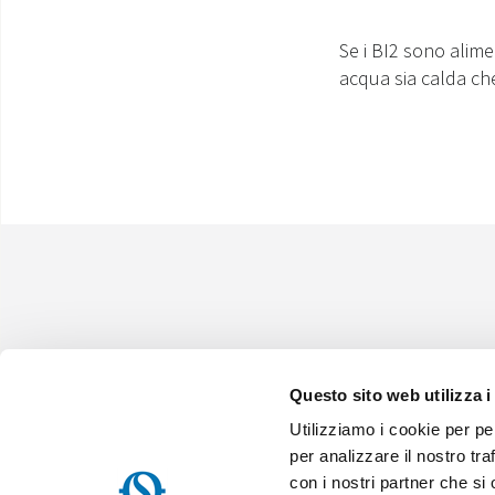
Se i BI2 sono alim
acqua sia calda che
Questo sito web utilizza i
Utilizziamo i cookie per pe
Olimpia Splendid S.p.A.
Sede Legale:
Via Industriale 1/3 25060 Cellatica (BS), Italy -
Map
per analizzare il nostro tra
Sede Operativa:
Via Industriale 1/3 25060 Cellatica (BS), Italy -
con i nostri partner che si
Sede Logistica:
Via XXV Aprile, 46, 42044 Gualtieri (RE), Italy -
M