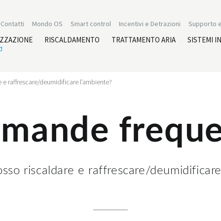
Contatti
Mondo OS
Smart control
Incentivi e Detrazioni
Supporto e
IZZAZIONE
RISCALDAMENTO
TRATTAMENTO ARIA
SISTEMI I
e e raffrescare/deumidificare l’ambiente?
mande freque
sso riscaldare e raffrescare/deumidificar