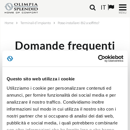
IT
MENU
Home
Terminali d'impianto
Posso installare i Bi2 a soffitto?
ITALIANO
HOME
Domande frequenti
CLIMATIZZAZIONE
Posso installare i Bi2 a soffitto?
RISCALDAMENTO
Questo sito web utilizza i cookie
TRATTAMENTO ARIA
Utilizziamo i cookie per personalizzare contenuti ed
Sì, esclusivamente nelle versioni SL (senza pannello
annunci, per fornire funzionalità dei social media e per
SISTEMI INTEGRATI
radiante) e con l’aggiunta dei kit bacinella condensa e
analizzare il nostro traffico. Condividiamo inoltre
kit piedini estetici.
informazioni sul modo in cui utilizza il nostro sito con i
NEGOZI
nostri partner che si occupano di analisi dei dati web,
pubblicità e social media, i quali potrebbero combinarle
CONTATTI
con altre informazioni che ha fornito loro o che hanno