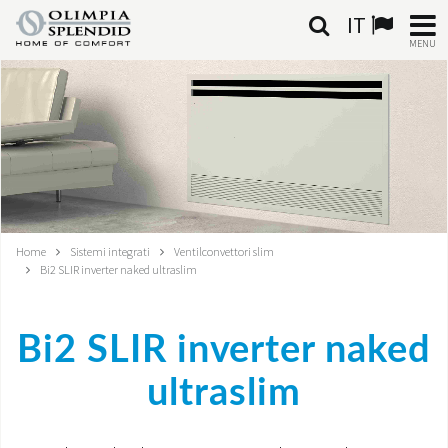
IT
MENU
ITALIANO
HOME
CLIMATIZZAZIONE
RISCALDAMENTO
Home
Sistemi integrati
Ventilconvettori slim
Bi2 SLIR inverter naked ultraslim
TRATTAMENTO ARIA
SISTEMI INTEGRATI
Bi2 SLIR inverter naked
NEGOZI
ultraslim
CONTATTI