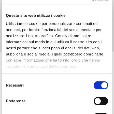
Questo sito web utilizza i cookie
Utilizziamo i cookie per personalizzare contenuti ed
annunci, per fornire funzionalità dei social media e per
analizzare il nostro traffico. Condividiamo inoltre
informazioni sul modo in cui utilizza il nostro sito con i
nostri partner che si occupano di analisi dei dati web,
pubblicità e social media, i quali potrebbero combinarle
con altre informazioni che ha fornito loro o che hanno
raccolto dal suo utilizzo dei loro servizi.
Specifiche
Selezione
Necessari
del
Versione da incasso con pannello radiante
consenso
Compatto
: Spessore d’incasso a parete di soli 142
Preferenze
mm
Gamma composta da
5 modelli di potenza