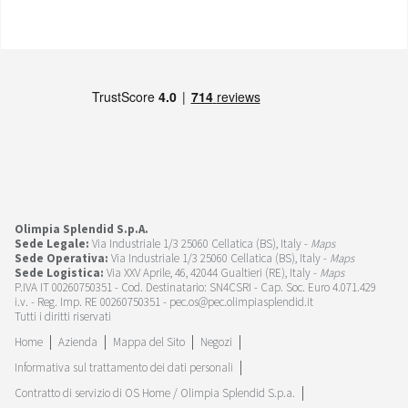
Olimpia Splendid S.p.A.
Sede Legale:
Via Industriale 1/3 25060 Cellatica (BS), Italy -
Maps
Sede Operativa:
Via Industriale 1/3 25060 Cellatica (BS), Italy -
Maps
Sede Logistica:
Via XXV Aprile, 46, 42044 Gualtieri (RE), Italy -
Maps
P.IVA IT 00260750351 - Cod. Destinatario: SN4CSRI - Cap. Soc. Euro 4.071.429
i.v. - Reg. Imp. RE 00260750351 - pec.os@pec.olimpiasplendid.it
Tutti i diritti riservati
Home
Azienda
Mappa del Sito
Negozi
Informativa sul trattamento dei dati personali
Contratto di servizio di OS Home / Olimpia Splendid S.p.a.