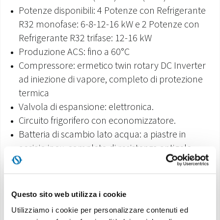
Potenze disponibili: 4 Potenze con Refrigerante
R32 monofase: 6-8-12-16 kW e 2 Potenze con
Refrigerante R32 trifase: 12-16 kW
Produzione ACS: fino a 60°C
Compressore: ermetico twin rotary DC Inverter
ad iniezione di vapore, completo di protezione
termica
Valvola di espansione: elettronica.
Circuito frigorifero con economizzatore.
Batteria di scambio lato acqua: a piastre in
acciaio inox, completo di resistenza antigelo.
Batteria di scambio lato aria: a batteria alettata
con tubi di rame e alette in alluminio-
manganese con trattamento anticorrosione
Questo sito web utilizza i cookie
Golden Fin, inresina epossidica e trattamento
Utilizziamo i cookie per personalizzare contenuti ed
idrofilico.