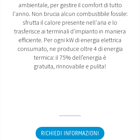
ambientale, per gestire il comfort di tutto
MONDO OS
l'anno. Non brucia alcun combustibile fossile:
sfrutta il calore presente nell'aria e lo
INCENTIVI E DETRAZIONI
trasferisce ai terminali d'impianto in maniera
efficiente. Per ogni kW di energia elettrica
ASSISTENZA E GARANZIE
consumato, ne produce oltre 4 di energia
termica: il 75% dell’energia è
CENTRI ASSISTENZA E RICAMBI
gratuita, rinnovabile e pulita!
AREA DOWNLOAD
RICHIEDI INFORMAZIONI