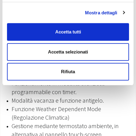
Gestione valvola a 3 vie deviatrice per la
Mostra dettagli
produzione di acqua calda sanitaria.
Gestione valvola a 2 vie on/off per
l’intercettazione di una parte dell’impianto.
Accetta tutti
Gestione fonte di calore ausiliaria o integrativa.
Funzione rapido riscaldamento dell’acqua calda
Accetta selezionati
sanitaria
Funzione ciclo anti-legionella, programmabile
Rifiuta
con timer di attivazione.
Funzionamento in modalità silenziosa
programmabile con timer.
Modalità vacanza e funzione antigelo.
Funzione Weather Dependent Mode
(Regolazione Climatica)
Gestione mediante termostato ambiente, in
alternativa al pannello touch-screen.