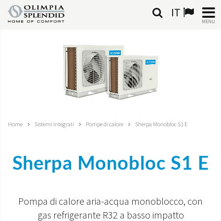
IT
MENU
ITALIANO
HOME
CLIMATIZZAZIONE
RISCALDAMENTO
Home
Sistemi integrati
Pompe di calore
Sherpa Monobloc S1 E
TRATTAMENTO ARIA
Sherpa Monobloc S1 E
SISTEMI INTEGRATI
NEGOZI
Pompa di calore aria-acqua monoblocco, con
CONTATTI
gas refrigerante R32 a basso impatto