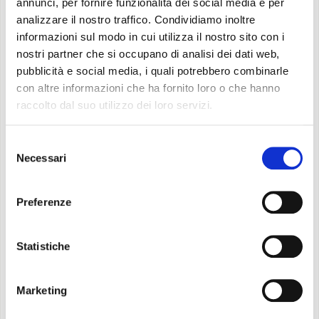
annunci, per fornire funzionalità dei social media e per
Ventilatore elicoidale con motori DC brushless
analizzare il nostro traffico. Condividiamo inoltre
muniti di protezione termica interna, di griglie di
informazioni sul modo in cui utilizza il nostro sito con i
protezione antinfortunistica e dispositivo
nostri partner che si occupano di analisi dei dati web,
pubblicità e social media, i quali potrebbero combinarle
elettronico proporzionale per la regolazione in
con altre informazioni che ha fornito loro o che hanno
continuo della velocità di rotazione dei
raccolto dal suo utilizzo dei loro servizi.
ventilatori.
Sonda remota di temperatura aria ambiente,
Selezione
per la gestione dell’unità sul set-point ambiente.
Necessari
del
Struttura: in lamiera d’acciaio zincata, completa
consenso
di vaschetta raccoglicondensa e resistenza
Preferenze
antigelo basamento unità.
Gas refrigerante: R32*
Statistiche
Limiti operativi: -25°C +48°C.
Sonda aria esterna integrata nella macchina.
Marketing
FUNZIONI