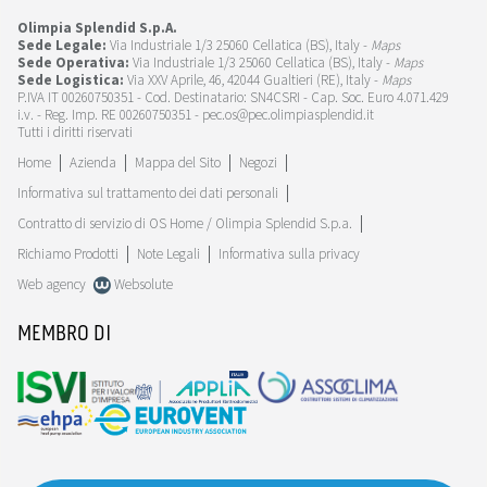
Olimpia Splendid S.p.A.
Sede Legale:
Via Industriale 1/3 25060 Cellatica (BS), Italy -
Maps
Sede Operativa:
Via Industriale 1/3 25060 Cellatica (BS), Italy -
Maps
Sede Logistica:
Via XXV Aprile, 46, 42044 Gualtieri (RE), Italy -
Maps
P.IVA IT 00260750351 - Cod. Destinatario: SN4CSRI - Cap. Soc. Euro 4.071.429
i.v. - Reg. Imp. RE 00260750351 - pec.os@pec.olimpiasplendid.it
Tutti i diritti riservati
Home
Azienda
Mappa del Sito
Negozi
Informativa sul trattamento dei dati personali
Contratto di servizio di OS Home / Olimpia Splendid S.p.a.
Richiamo Prodotti
Note Legali
Informativa sulla privacy
Web agency
Websolute
MEMBRO DI