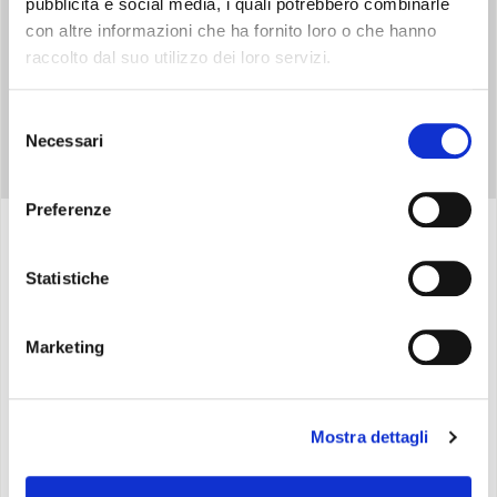
pubblicità e social media, i quali potrebbero combinarle
con altre informazioni che ha fornito loro o che hanno
raccolto dal suo utilizzo dei loro servizi.
Selezione
Necessari
del
consenso
Preferenze
Specifiche
Statistiche
Marketing
Climatizza, deumidifica, riscalda e filtra
Versione da incasso con pannello radiante
Compatto
: Spessore d’incasso a parete di soli 21,7
Mostra dettagli
cm
Gamma composta da
2 modelli di potenza