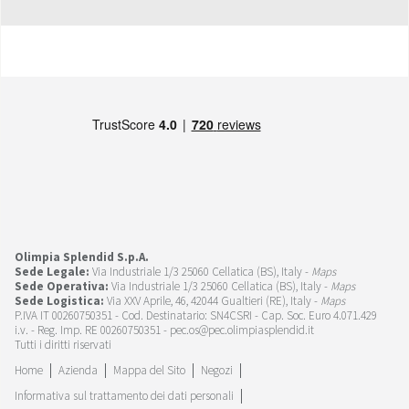
Olimpia Splendid S.p.A.
Sede Legale:
Via Industriale 1/3 25060 Cellatica (BS), Italy -
Maps
Sede Operativa:
Via Industriale 1/3 25060 Cellatica (BS), Italy -
Maps
Sede Logistica:
Via XXV Aprile, 46, 42044 Gualtieri (RE), Italy -
Maps
P.IVA IT 00260750351 - Cod. Destinatario: SN4CSRI - Cap. Soc. Euro 4.071.429
i.v. - Reg. Imp. RE 00260750351 - pec.os@pec.olimpiasplendid.it
Tutti i diritti riservati
Home
Azienda
Mappa del Sito
Negozi
Informativa sul trattamento dei dati personali