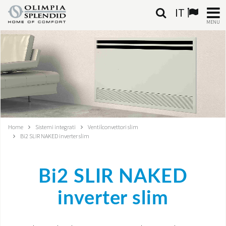
IT
MENU
ITALIANO
HOME
CLIMATIZZAZIONE
RISCALDAMENTO
Home
Sistemi integrati
Ventilconvettori slim
Bi2 SLIR NAKED inverter slim
TRATTAMENTO ARIA
SISTEMI INTEGRATI
Bi2 SLIR NAKED
NEGOZI
inverter slim
CONTATTI