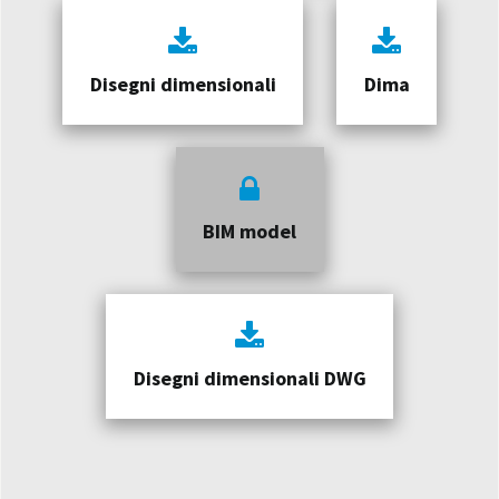
Disegni dimensionali
Dima
BIM model
Disegni dimensionali DWG