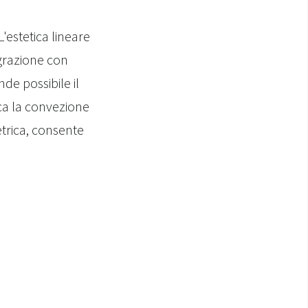
L'estetica lineare
egrazione con
de possibile il
ca la convezione
trica, consente