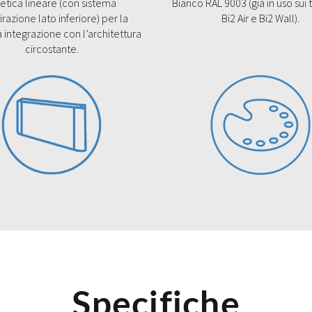
tetica lineare (con sistema
Bianco RAL 9003 (già in uso sui 
irazione lato inferiore) per la
Bi2 Air e Bi2 Wall).
integrazione con l’architettura
circostante.
Specifiche