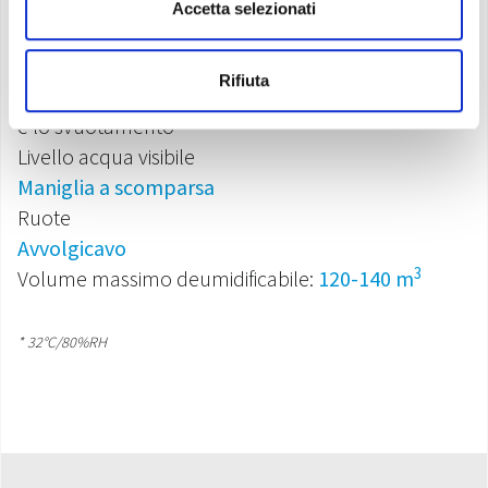
Dispositivo di sbrinamento elettronico
Accetta selezionati
Tanica a scomparsa con
pannello di chiusura
push-pull
Rifiuta
Tanica acqua con
maniglia
per facilitare il trasporto
e lo svuotamento
Livello acqua visibile
Maniglia a scomparsa
Ruote
Avvolgicavo
3
Volume massimo deumidificabile:
120-140 m
* 32°C/80%RH