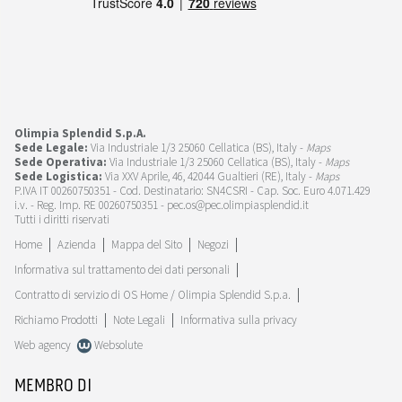
Olimpia Splendid S.p.A.
Sede Legale:
Via Industriale 1/3 25060 Cellatica (BS), Italy -
Maps
Sede Operativa:
Via Industriale 1/3 25060 Cellatica (BS), Italy -
Maps
Sede Logistica:
Via XXV Aprile, 46, 42044 Gualtieri (RE), Italy -
Maps
P.IVA IT 00260750351 - Cod. Destinatario: SN4CSRI - Cap. Soc. Euro 4.071.429
i.v. - Reg. Imp. RE 00260750351 - pec.os@pec.olimpiasplendid.it
Tutti i diritti riservati
Home
Azienda
Mappa del Sito
Negozi
Informativa sul trattamento dei dati personali
Contratto di servizio di OS Home / Olimpia Splendid S.p.a.
Richiamo Prodotti
Note Legali
Informativa sulla privacy
Web agency
Websolute
MEMBRO DI