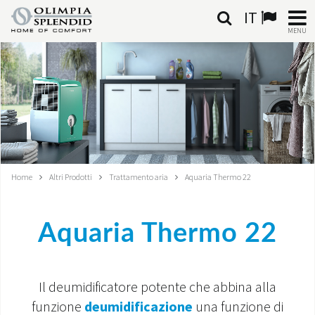
IT
MENU
ITALIANO
HOME
CLIMATIZZAZIONE
RISCALDAMENTO
Home
Altri Prodotti
Trattamento aria
Aquaria Thermo 22
TRATTAMENTO ARIA
Aquaria Thermo 22
SISTEMI INTEGRATI
NEGOZI
Il deumidificatore potente che abbina alla
CONTATTI
funzione
deumidificazione
una funzione di