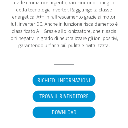
dalle cromature argento, racchiudono il meglio
della tecnologia inverter. Raggiunge la classe
MONDO OS
energetica A++ in raffrescamento grazie ai motori
full inverter DC. Anche in funzione riscaldamento è
INCENTIVI E DETRAZIONI
classificato A+. Grazie allo ionizzatore, che rilascia
ioni negativi in grado di neutralizzare gli ioni positivi,
ASSISTENZA E GARANZIE
garantendo un'aria più pulita e rivitalizzata.
CENTRI ASSISTENZA E RICAMBI
AREA DOWNLOAD
RICHIEDI INFORMAZIONI
TROVA IL RIVENDITORE
DOWNLOAD