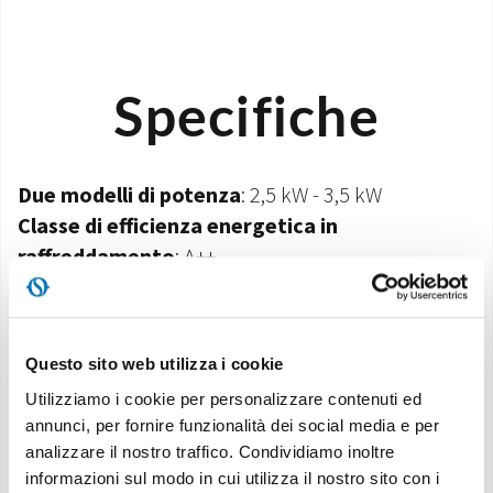
Specifiche
Due modelli di potenza
: 2,5 kW - 3,5 kW
Classe di efficienza energetica in
raffreddamento
: A++
Classe di efficienza energetica in
riscaldamento
(area climatica media): A+
Gas ecologico R410A
*
Questo sito web utilizza i cookie
Telecomando multifunzione
Utilizziamo i cookie per personalizzare contenuti ed
Timer 24h
annunci, per fornire funzionalità dei social media e per
analizzare il nostro traffico. Condividiamo inoltre
*apparecchiatura non ermeticamente sigillata contenente GAS fluorurato
informazioni sul modo in cui utilizza il nostro sito con i