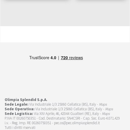
Olimpia Splendid S.p.A.
Sede Legale:
Via Industriale 1/3 25060 Cellatica (BS), Italy -
Maps
Sede Operativa:
Via Industriale 1/3 25060 Cellatica (BS), Italy -
Maps
Sede Logistica:
Via XXV Aprile, 46, 42044 Gualtieri (RE), Italy -
Maps
P.IVA IT 00260750351 - Cod. Destinatario: SN4CSRI - Cap. Soc. Euro 4.071.429
i.v. - Reg. Imp. RE 00260750351 - pec.os@pec.olimpiasplendid.it
Tutti i diritti riservati