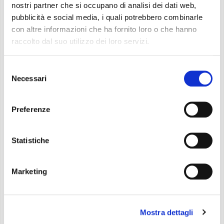
nostri partner che si occupano di analisi dei dati web,
Caratteristiche
pubblicità e social media, i quali potrebbero combinarle
con altre informazioni che ha fornito loro o che hanno
raccolto dal suo utilizzo dei loro servizi.
Funzione di sola ventilazione
Selezione
Funzione di
sola deumidificazione
Necessari
del
Funzione Auto
: modula i parametri di
consenso
funzionamento in relazione alla temperatura
Preferenze
dell’ambiente rilevata
Funzione Sleep
: aumenta gradualmente la
temperatura impostata in raffreddamento per un
Statistiche
maggior benessere notturno
Funzione Turbo
: attiva la massima velocità di
Marketing
ventilazione per raggiungere nel minor tempo
possibile la temperatura selezionata.
Mostra dettagli