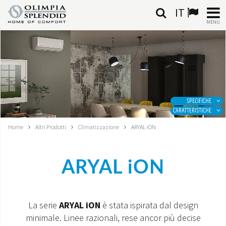
IT
MENU
ITALIANO
HOME
CLIMATIZZAZIONE
SPECIFICHE
CARATTERISTICHE
RISCALDAMENTO
Home
Altri Prodotti
Climatizzazione
ARYAL iON
TRATTAMENTO ARIA
ARYAL iON
SISTEMI INTEGRATI
NEGOZI
La serie
ARYAL iON
è stata ispirata dal design
minimale. Linee razionali, rese ancor più decise
CONTATTI