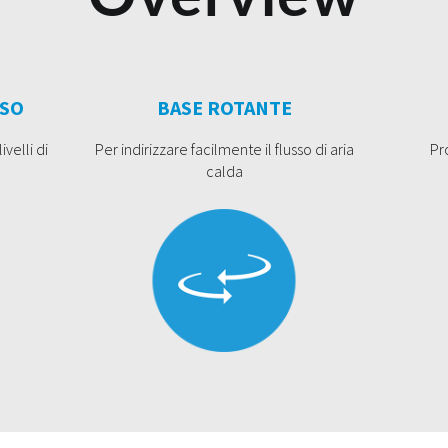
USO
BASE ROTANTE
velli di
Per indirizzare facilmente il flusso di aria
Pr
calda