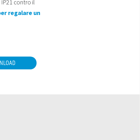
IP21 contro il
per regalare un
NLOAD