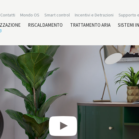
Contatti
Mondo OS
Smart control
Incentivi e Detrazioni
Supporto e
IZZAZIONE
RISCALDAMENTO
TRATTAMENTO ARIA
SISTEMI I