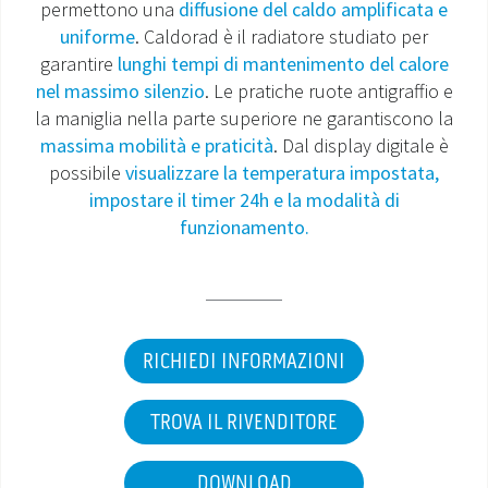
permettono una
diffusione del caldo amplificata e
uniforme
. Caldorad è il radiatore studiato per
MONDO OS
garantire
lunghi tempi di mantenimento del calore
nel massimo silenzio
. Le pratiche ruote antigraffio e
INCENTIVI E DETRAZIONI
la maniglia nella parte superiore ne garantiscono la
massima mobilità e praticità
. Dal display digitale è
ASSISTENZA E GARANZIE
possibile
visualizzare la temperatura impostata,
impostare il timer 24h e la modalità di
CENTRI ASSISTENZA E RICAMBI
funzionamento.
AREA DOWNLOAD
RICHIEDI INFORMAZIONI
TROVA IL RIVENDITORE
DOWNLOAD