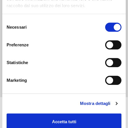
raccolto dal suo utilizzo dei loro servizi.
Selezione
Necessari
TIMER FUNCTION
del
consenso
Programmazione timer 24h.
Preferenze
Statistiche
Marketing
Mostra dettagli
Specifiche
Accetta tutti