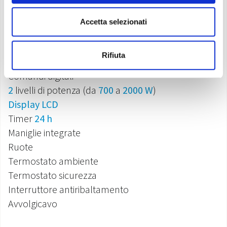
2 modelli disponibili
Accetta selezionati
CaldoRad 7 Digital
(potenza termica max:
1500 W
)
CaldoRad 9 Digital
(potenza termica max:
2000 W
)
Rifiuta
Comandi digitali
2
livelli di potenza (da
700
a
2000 W
)
Display LCD
Timer
24 h
Maniglie integrate
Ruote
Termostato ambiente
Termostato sicurezza
Interruttore antiribaltamento
Avvolgicavo