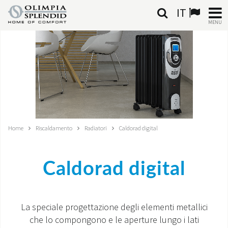
IT
MENU
ITALIANO
HOME
CLIMATIZZAZIONE
RISCALDAMENTO
Home
Riscaldamento
Radiatori
Caldorad digital
TRATTAMENTO ARIA
Caldorad digital
SISTEMI INTEGRATI
NEGOZI
La speciale progettazione degli elementi metallici
che lo compongono e le aperture lungo i lati
CONTATTI