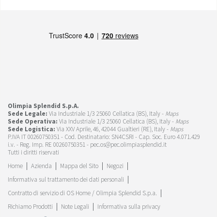
Olimpia Splendid S.p.A.
Sede Legale:
Via Industriale 1/3 25060 Cellatica (BS), Italy -
Maps
Sede Operativa:
Via Industriale 1/3 25060 Cellatica (BS), Italy -
Maps
Sede Logistica:
Via XXV Aprile, 46, 42044 Gualtieri (RE), Italy -
Maps
P.IVA IT 00260750351 - Cod. Destinatario: SN4CSRI - Cap. Soc. Euro 4.071.429
i.v. - Reg. Imp. RE 00260750351 - pec.os@pec.olimpiasplendid.it
Tutti i diritti riservati
Home
Azienda
Mappa del Sito
Negozi
Informativa sul trattamento dei dati personali
Contratto di servizio di OS Home / Olimpia Splendid S.p.a.
Richiamo Prodotti
Note Legali
Informativa sulla privacy