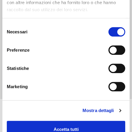
con altre informazioni che ha fornito loro o che hanno
raccolto dal suo utilizzo dei loro servizi.
REFRIGERANTE NATURALE
Selezione
Utilizza il refrigerante naturale R290, con un potenziale effetto
Necessari
del
serra quasi nullo.
consenso
Preferenze
Statistiche
Marketing
Mostra dettagli
Specifiche
Accetta tutti