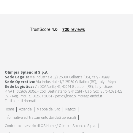
Olimpia Splendid S.p.A.
Sede Legale:
Via Industriale 1/3 25060 Cellatica (BS), Italy -
Maps
Sede Operativa:
Via Industriale 1/3 25060 Cellatica (BS), Italy -
Maps
Sede Logistica:
Via XXV Aprile, 46, 42044 Gualtieri (RE), Italy -
Maps
P.IVA IT 00260750351 - Cod. Destinatario: SN4CSRI - Cap. Soc. Euro 4.071.429
i.v. - Reg. Imp. RE 00260750351 - pec.os@pec.olimpiasplendid.it
Tutti i diritti riservati
Home
Azienda
Mappa del Sito
Negozi
Informativa sul trattamento dei dati personali
Contratto di servizio di OS Home / Olimpia Splendid S.p.a.