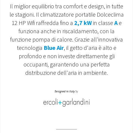
Il miglior equilibrio tra comfort e design, in tutte
MONDO OS
le stagioni. Il climatizzatore portatile Dolceclima
12 HP Wifi raffredda fino a
2,7 kW
in classe
A
e
INCENTIVI E DETRAZIONI
funziona anche in riscaldamento, con la
funzione pompa di calore. Grazie all'innovativa
ASSISTENZA E GARANZIE
tecnologia
Blue Air
, il getto d'aria è alto e
CENTRI ASSISTENZA E RICAMBI
profondo e non investe direttamente gli
occupanti, garantendo una perfetta
AREA DOWNLOAD
distribuzione dell'aria in ambiente.