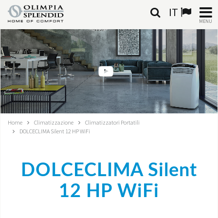
IT
MENU
ITALIANO
HOME
CLIMATIZZAZIONE
RISCALDAMENTO
Home
Climatizzazione
Climatizzatori Portatili
DOLCECLIMA Silent 12 HP WiFi
TRATTAMENTO ARIA
SISTEMI INTEGRATI
DOLCECLIMA Silent
NEGOZI
12 HP WiFi
CONTATTI