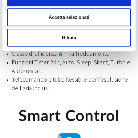
Raffrescamento, riscaldamento
Accetta selezionati
deumidificazione e ventilazione
(3 velocità)
Capacità di refrigerazione:
2,7 kW
Potenza sonora
64dB(A)
Rifiuta
Gas refrigerante
R290
Classe di efficienza
A
in raffreddamento
Funzioni Timer 24h, Auto, Sleep, Silent, Turbo e
Auto-restart
Telecomando e tubo flessibile per l'esplusione
dell'aria inclusi
Smart Control