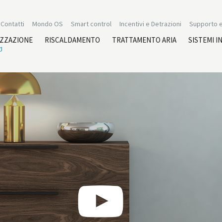
Contatti
Mondo OS
Smart control
Incentivi e Detrazioni
Supporto e
IZZAZIONE
RISCALDAMENTO
TRATTAMENTO ARIA
SISTEMI I