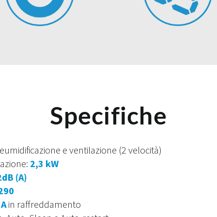
Specifiche
umidificazione e ventilazione (2 velocità)
razione:
2,3 kW
2dB (A)
290
a
A
in raffreddamento