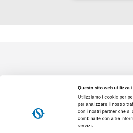
Questo sito web utilizza i
Utilizziamo i cookie per pe
Olimpia Splendid S.p.A.
Sede Legale:
Via Industriale 1/3 25060 Cellatica (BS), Italy -
Map
per analizzare il nostro tra
Sede Operativa:
Via Industriale 1/3 25060 Cellatica (BS), Italy -
con i nostri partner che si
Sede Logistica:
Via XXV Aprile, 46, 42044 Gualtieri (RE), Italy -
M
P.IVA IT 00260750351 - Cod. Destinatario: SN4CSRI - Cap. Soc. Euro 
combinarle con altre inform
00260750351 - pec.os@pec.olimpiasplendid.it
servizi.
Tutti i diritti riservati