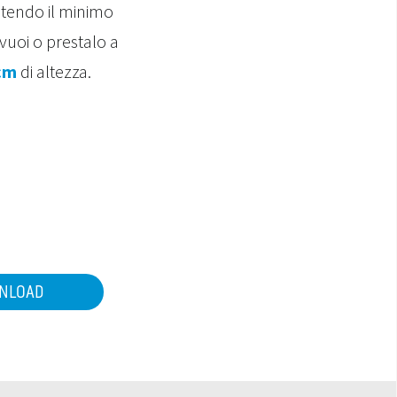
ntendo il minimo
vuoi o prestalo a
cm
di altezza.
NLOAD