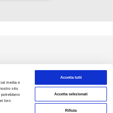
Accetta tutti
cial media e
nostro sito
Accetta selezionati
i potrebbero
ei loro
Rifiuta