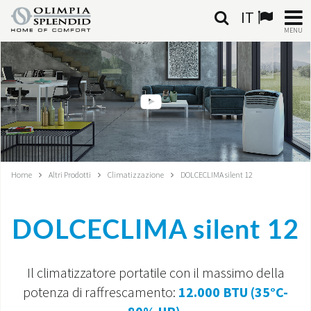
IT
MENU
ITALIANO
HOME
CLIMATIZZAZIONE
RISCALDAMENTO
Home
Altri Prodotti
Climatizzazione
DOLCECLIMA silent 12
TRATTAMENTO ARIA
DOLCECLIMA silent 12
SISTEMI INTEGRATI
NEGOZI
Il climatizzatore portatile con il massimo della
potenza di raffrescamento:
12.000 BTU (35°C-
CONTATTI