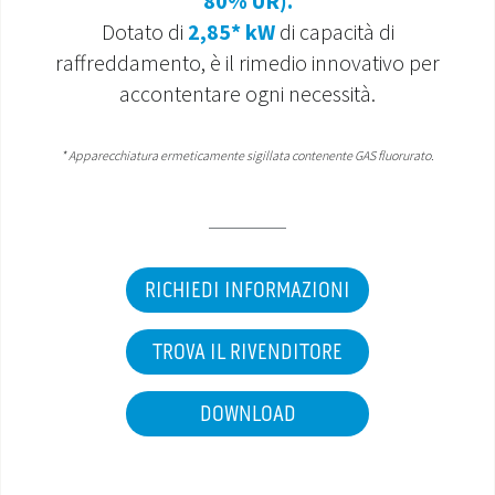
80% UR).
Dotato di
2,85* kW
di capacità di
MONDO OS
raffreddamento, è il rimedio innovativo per
accontentare ogni necessità.
INCENTIVI E DETRAZIONI
ASSISTENZA E GARANZIE
*
Apparecchiatura ermeticamente sigillata contenente GAS fluorurato.
CENTRI ASSISTENZA E RICAMBI
AREA DOWNLOAD
RICHIEDI INFORMAZIONI
TROVA IL RIVENDITORE
DOWNLOAD