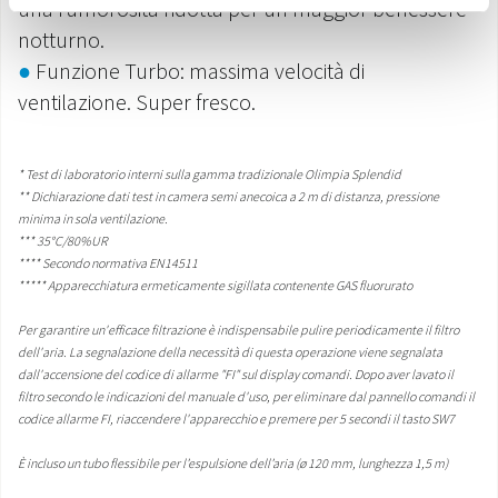
una rumorosità ridotta per un maggior benessere
notturno.
●
Funzione Turbo: massima velocità di
ventilazione. Super fresco.
* Test di laboratorio interni sulla gamma tradizionale Olimpia Splendid
** Dichiarazione dati test in camera semi anecoica a 2 m di distanza, pressione
minima in sola ventilazione.
*** 35°C/80%UR
**** Secondo normativa EN14511
***** Apparecchiatura ermeticamente sigillata contenente GAS fluorurato
Per garantire un'efficace filtrazione è indispensabile pulire periodicamente il filtro
dell'aria. La segnalazione della necessità di questa operazione viene segnalata
dall'accensione del codice di allarme "FI" sul display comandi. Dopo aver lavato il
filtro secondo le indicazioni del manuale d'uso, per eliminare dal pannello comandi il
codice allarme FI, riaccendere l'apparecchio e premere per 5 secondi il tasto SW7
È incluso un tubo flessibile per l’espulsione dell’aria (ø 120 mm, lunghezza 1,5 m)