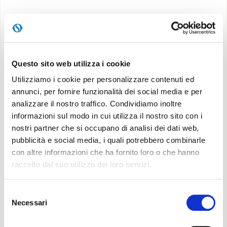
Specifiche
Questo sito web utilizza i cookie
Capacità di refrigerazione:
12.000 BTU/h ***
Capacità nominale di raffreddamento:
2,85 kW ****
Utilizziamo i cookie per personalizzare contenuti ed
annunci, per fornire funzionalità dei social media e per
Classe energetica:
A
analizzare il nostro traffico. Condividiamo inoltre
Potenza sonora:
dB (A)63
informazioni sul modo in cui utilizza il nostro sito con i
Indice di efficienza energetica nominale:
EER
nostri partner che si occupano di analisi dei dati web,
2,61****
pubblicità e social media, i quali potrebbero combinarle
Gas refrigerante:
R410A *****
con altre informazioni che ha fornito loro o che hanno
Niente tanica:
smaltimento automatico della
raccolto dal suo utilizzo dei loro servizi.
condensa
Selezione
Telecomando multifunzione
Necessari
del
Display LCD
consenso
Timer 12h